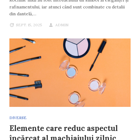
Rochiile midi au fost întotdeauna un simbol al eleganței și
rafinamentului, iar atunci când sunt combinate cu detalii
din dantelă,…
SEPT. 15, 2025
ADMIN
DIVERSE
Elemente care reduc aspectul
încărcat al machiajului zilnic