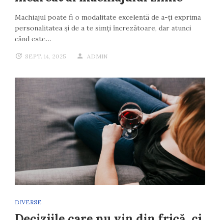
Machiajul poate fi o modalitate excelentă de a-ți exprima
personalitatea și de a te simți încrezătoare, dar atunci
când este…
SEPT. 14, 2025
ADMIN
DIVERSE
Deciziile care nu vin din frică, ci