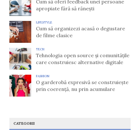
Cum să oferi feedback unei persoane
apropiate fără să rănești
LIFESTYLE
Cum să organizezi acasă o degustare
de filme clasice
TECH
Tehnologia open source și comunitățile
care construiesc alternative digitale
FASHION
O garderobă expresivă se construiește
prin coerență, nu prin acumulare
CATEGORII