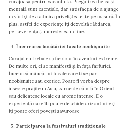
curajoasă pentru vacanța ta. Pregătirea fizică și
mentală sunt esențiale, dar satisfacția de a ajunge
în vârf și de a admira priveliștea este pe măsură. În
plus, astfel de experiențe îți dezvoltă răbdarea,
perseverența și încrederea în tine.
Încercarea bucătăriei locale neobișnuite
Curajul nu trebuie să fie doar în aventuri extreme.
De multe ori, el se manifestă și în fața farfuriei.
Încearcă mâncăruri locale care ți se par
neobișnuite sau exotice. Poate fi vorba despre
insecte prăjite în Asia, carne de cămilă în Orient
sau delicatese locale cu arome intense. E o
experiență care îți poate deschide orizonturile și
îți poate oferi povești savuroase.
Participarea la festivaluri tradiționale