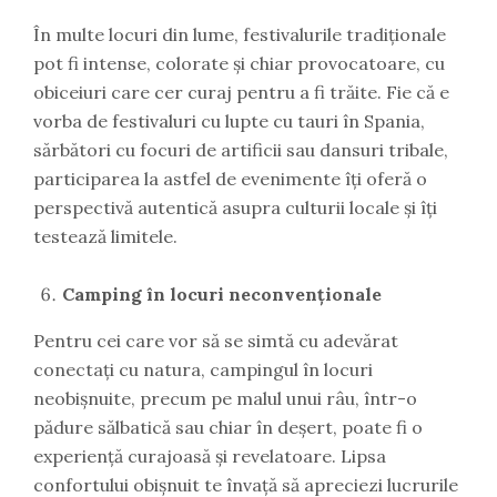
În multe locuri din lume, festivalurile tradiționale
pot fi intense, colorate și chiar provocatoare, cu
obiceiuri care cer curaj pentru a fi trăite. Fie că e
vorba de festivaluri cu lupte cu tauri în Spania,
sărbători cu focuri de artificii sau dansuri tribale,
participarea la astfel de evenimente îți oferă o
perspectivă autentică asupra culturii locale și îți
testează limitele.
Camping în locuri neconvenționale
Pentru cei care vor să se simtă cu adevărat
conectați cu natura, campingul în locuri
neobișnuite, precum pe malul unui râu, într-o
pădure sălbatică sau chiar în deșert, poate fi o
experiență curajoasă și revelatoare. Lipsa
confortului obișnuit te învață să apreciezi lucrurile