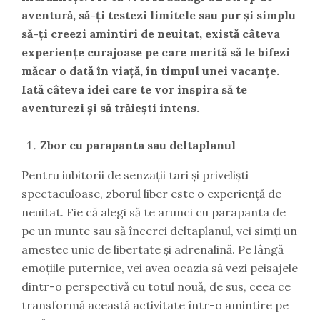
aventură, să-ți testezi limitele sau pur și simplu
să-ți creezi amintiri de neuitat, există câteva
experiențe curajoase pe care merită să le bifezi
măcar o dată în viață, în timpul unei vacanțe.
Iată câteva idei care te vor inspira să te
aventurezi și să trăiești intens.
Zbor cu parapanta sau deltaplanul
Pentru iubitorii de senzații tari și priveliști
spectaculoase, zborul liber este o experiență de
neuitat. Fie că alegi să te arunci cu parapanta de
pe un munte sau să încerci deltaplanul, vei simți un
amestec unic de libertate și adrenalină. Pe lângă
emoțiile puternice, vei avea ocazia să vezi peisajele
dintr-o perspectivă cu totul nouă, de sus, ceea ce
transformă această activitate într-o amintire pe