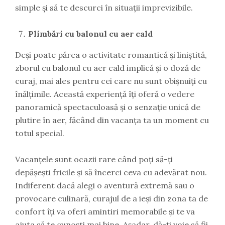
simple și să te descurci în situații imprevizibile.
Plimbări cu balonul cu aer cald
Deși poate părea o activitate romantică și liniștită,
zborul cu balonul cu aer cald implică și o doză de
curaj, mai ales pentru cei care nu sunt obișnuiți cu
înălțimile. Această experiență îți oferă o vedere
panoramică spectaculoasă și o senzație unică de
plutire în aer, făcând din vacanța ta un moment cu
totul special.
Vacanțele sunt ocazii rare când poți să-ți
depășești fricile și să încerci ceva cu adevărat nou.
Indiferent dacă alegi o aventură extremă sau o
provocare culinară, curajul de a ieși din zona ta de
confort îți va oferi amintiri memorabile și te va
ajuta să te cunoști mai bine. Așadar, dă-ți voie să fii