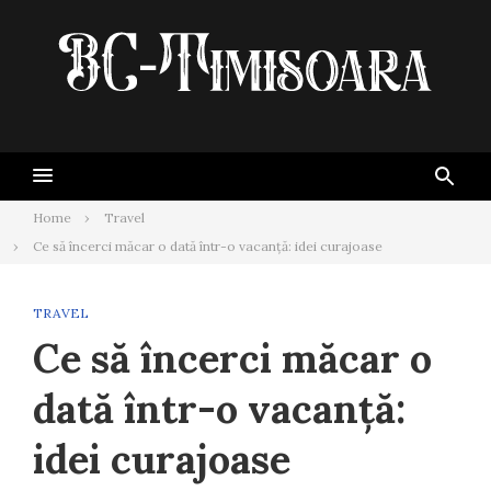
Skip
to
content
Home
Travel
Ce să încerci măcar o dată într-o vacanță: idei curajoase
TRAVEL
Ce să încerci măcar o
dată într-o vacanță:
idei curajoase