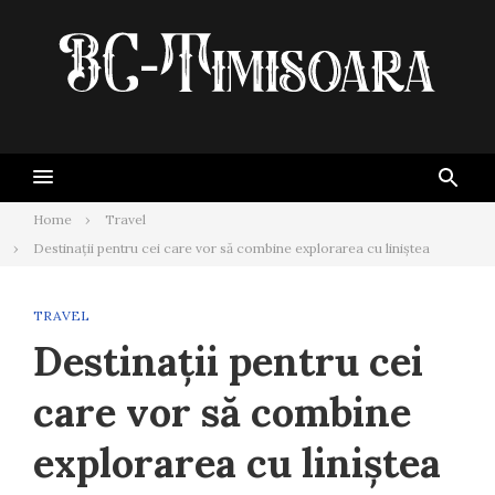
Skip
to
content
Home
Travel
Destinații pentru cei care vor să combine explorarea cu liniștea
TRAVEL
Destinații pentru cei
care vor să combine
explorarea cu liniștea