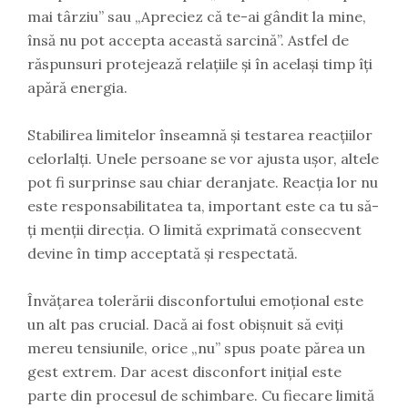
mai târziu” sau „Apreciez că te-ai gândit la mine,
însă nu pot accepta această sarcină”. Astfel de
răspunsuri protejează relațiile și în același timp îți
apără energia.
Stabilirea limitelor înseamnă și testarea reacțiilor
celorlalți. Unele persoane se vor ajusta ușor, altele
pot fi surprinse sau chiar deranjate. Reacția lor nu
este responsabilitatea ta, important este ca tu să-
ți menții direcția. O limită exprimată consecvent
devine în timp acceptată și respectată.
Învățarea tolerării disconfortului emoțional este
un alt pas crucial. Dacă ai fost obișnuit să eviți
mereu tensiunile, orice „nu” spus poate părea un
gest extrem. Dar acest disconfort inițial este
parte din procesul de schimbare. Cu fiecare limită