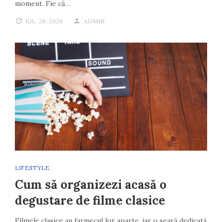
moment. Fie că…
IUL. 28, 2026
ADMIN
LIFESTYLE
Cum să organizezi acasă o
degustare de filme clasice
Filmele clasice au farmecul lor aparte, iar o seară dedicată