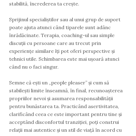
stabilită, încrederea ta crește.
Sprijinul specialiștilor sau al unui grup de suport
poate ajuta atunci când tiparele sunt adânc
înrădăcinate. Terapia, coaching-ul sau simple
discuții cu persoane care au trecut prin
experiențe similare îți pot oferi perspective și
tehnici utile. Schimbarea este mai ușoară atunci
când nu o faci singur.
Semne că ești un „people pleaser” și cum să
stabilești limite înseamnă, în final, recunoașterea
propriilor nevoi și asumarea responsabilității
pentru bunăstarea ta. Practicând asertivitatea,
clarificând ceea ce este important pentru tine și
acceptând disconfortul tranziției, poți construi
relații mai autentice și un stil de viață în acord cu