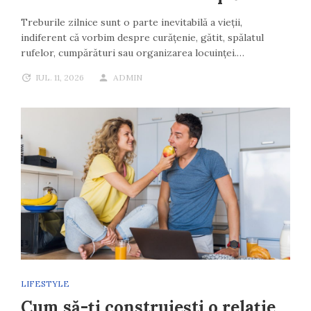
Treburile zilnice sunt o parte inevitabilă a vieții,
indiferent că vorbim despre curățenie, gătit, spălatul
rufelor, cumpărături sau organizarea locuinței.…
IUL. 11, 2026
ADMIN
LIFESTYLE
Cum să-ți construiești o relație