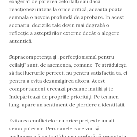
exagerat de părerea celorlalți sau dacă
reacționezi intens la orice critică, aceasta poate
semnala o nevoie profundă de aprobare. În acest
scenariu, deciziile tale devin mai degrabă o
reflecție a așteptărilor externe decât o alegere
autentică.
Supracompetența și „perfecționismul pentru
ceilalți” sunt, de asemenea, comune. Te străduiești
să faci lucrurile perfect, nu pentru satisfacția ta, ci
pentru a evita dezamăgirea altora. Acest
comportament creează presiune inutilă și te
îndepărtează de propriile priorități. Pe termen
lung, apare un sentiment de pierdere a identității.
Evitarea conflictelor cu orice preț este un alt
semn puternic. Persoanele care vor să
mulțumească pe toată lumea preferă să renunțe la