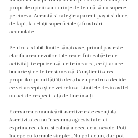
propriile opinii sau dorințe de teamă să nu supere
pe cineva. Această strategie aparent pașnică duce,
de fapt, la relații superficiale și frustrări
acumulate.
Pentru a stabili limite sănătoase, primul pas este
clarificarea nevoilor tale reale. Întreabă-te ce
activități te epuizează, ce te încarcă, ce îți aduce
bucurie și ce te tensionează. Conștientizarea
propriilor priorități îți oferă baza pentru a decide
ce vei accepta și ce vei refuza. Limitele devin astfel
un act de respect față de tine însuți.
Exersarea comunicării asertive este esențială.
Asertivitatea nu înseamnă agresivitate, ci
exprimarea clară și calmă a ceea ce ai nevoie. Poți
începe cu formule simple: „Nu pot acum, dar pot