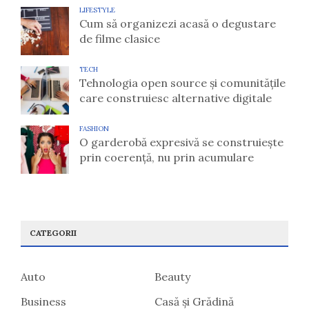
LIFESTYLE
Cum să organizezi acasă o degustare
de filme clasice
TECH
Tehnologia open source și comunitățile
care construiesc alternative digitale
FASHION
O garderobă expresivă se construiește
prin coerență, nu prin acumulare
CATEGORII
Auto
Beauty
Business
Casă și Grădină