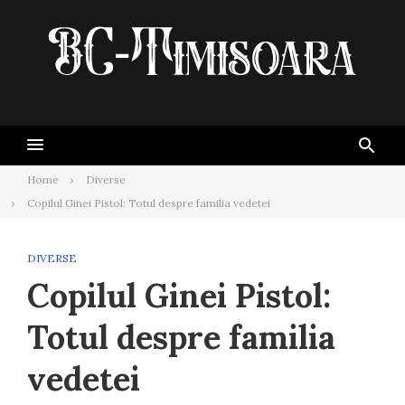
Skip
to
content
Home
Diverse
Copilul Ginei Pistol: Totul despre familia vedetei
DIVERSE
Copilul Ginei Pistol:
Totul despre familia
vedetei