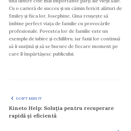
una dintre cele mai importante părți ale vieții sale.
Cu o carieră de succes și un cămin fericit alături de
Smiley și fiica lor, Josephine, Gina reușește să
îmbine perfect viața de familie cu provocările
profesionale. Povestea lor de familie este un
exemplu de iubire și echilibru, iar fanii lor continuă
să îi susțină și să se bucure de fiecare moment pe
care îl împărtășesc publicului.
DON'T MISS IT
Kineto Help: Soluția pentru recuperare
rapidă și eficientă