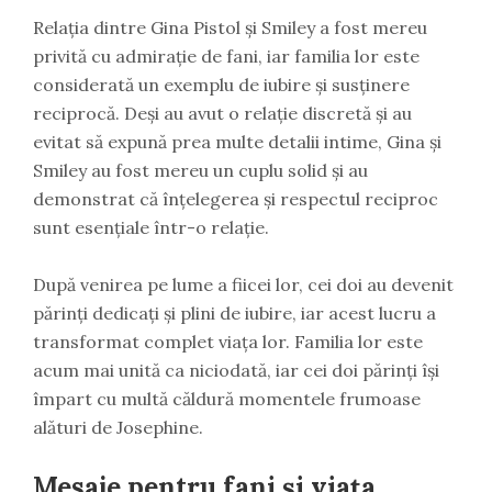
Relația dintre Gina Pistol și Smiley a fost mereu
privită cu admirație de fani, iar familia lor este
considerată un exemplu de iubire și susținere
reciprocă. Deși au avut o relație discretă și au
evitat să expună prea multe detalii intime, Gina și
Smiley au fost mereu un cuplu solid și au
demonstrat că înțelegerea și respectul reciproc
sunt esențiale într-o relație.
După venirea pe lume a fiicei lor, cei doi au devenit
părinți dedicați și plini de iubire, iar acest lucru a
transformat complet viața lor. Familia lor este
acum mai unită ca niciodată, iar cei doi părinți își
împart cu multă căldură momentele frumoase
alături de Josephine.
Mesaje pentru fani și viața