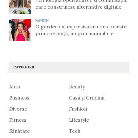
Tehnologia open source și comunitățile
care construiesc alternative digitale
FASHION
O garderobă expresivă se construiește
prin coerență, nu prin acumulare
CATEGORII
Auto
Beauty
Business
Casă și Grădină
Diverse
Fashion
Fitness
Lifestyle
Sănătate
Tech