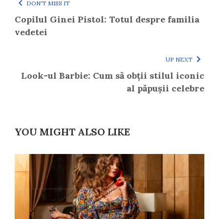
DON'T MISS IT
Copilul Ginei Pistol: Totul despre familia
vedetei
UP NEXT
Look-ul Barbie: Cum să obții stilul iconic
al păpușii celebre
YOU MIGHT ALSO LIKE