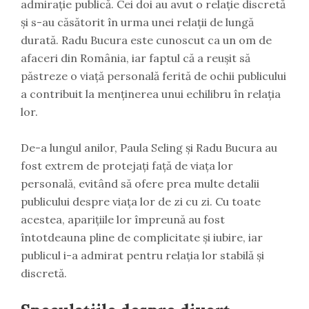
admirație publică. Cei doi au avut o relație discretă
și s-au căsătorit în urma unei relații de lungă
durată. Radu Bucura este cunoscut ca un om de
afaceri din România, iar faptul că a reușit să
păstreze o viață personală ferită de ochii publicului
a contribuit la menținerea unui echilibru în relația
lor.
De-a lungul anilor, Paula Seling și Radu Bucura au
fost extrem de protejați față de viața lor
personală, evitând să ofere prea multe detalii
publicului despre viața lor de zi cu zi. Cu toate
acestea, aparițiile lor împreună au fost
întotdeauna pline de complicitate și iubire, iar
publicul i-a admirat pentru relația lor stabilă și
discretă.