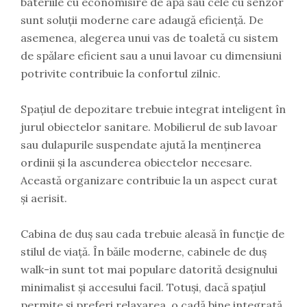
bateriile cu economisire de apă sau cele cu senzor
sunt soluții moderne care adaugă eficiență. De
asemenea, alegerea unui vas de toaletă cu sistem
de spălare eficient sau a unui lavoar cu dimensiuni
potrivite contribuie la confortul zilnic.
Spațiul de depozitare trebuie integrat inteligent în
jurul obiectelor sanitare. Mobilierul de sub lavoar
sau dulapurile suspendate ajută la menținerea
ordinii și la ascunderea obiectelor necesare.
Această organizare contribuie la un aspect curat
și aerisit.
Cabina de duș sau cada trebuie aleasă în funcție de
stilul de viață. În băile moderne, cabinele de duș
walk-in sunt tot mai populare datorită designului
minimalist și accesului facil. Totuși, dacă spațiul
permite și preferi relaxarea, o cadă bine integrată