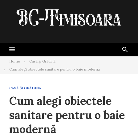
Skip
to
content
Home
Casă și Grădină
Cum alegi obiectele sanitare pentru o baie modernă
CASĂ ȘI GRĂDINĂ
Cum alegi obiectele
sanitare pentru o baie
modernă