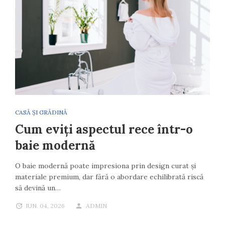
CASĂ ȘI GRĂDINĂ
Cum eviți aspectul rece într-o
baie modernă
O baie modernă poate impresiona prin design curat și
materiale premium, dar fără o abordare echilibrată riscă
să devină un…
IUN. 04, 2026
ADMIN