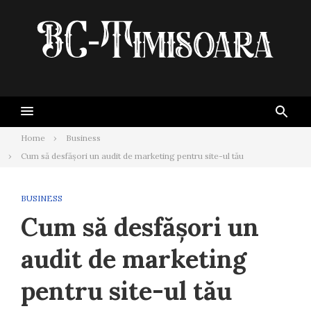
Skip
to
content
Home
Business
Cum să desfășori un audit de marketing pentru site-ul tău
BUSINESS
Cum să desfășori un
audit de marketing
pentru site-ul tău