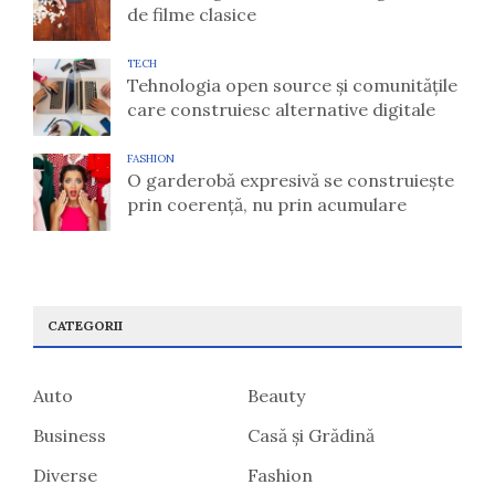
de filme clasice
TECH
Tehnologia open source și comunitățile
care construiesc alternative digitale
FASHION
O garderobă expresivă se construiește
prin coerență, nu prin acumulare
CATEGORII
Auto
Beauty
Business
Casă și Grădină
Diverse
Fashion