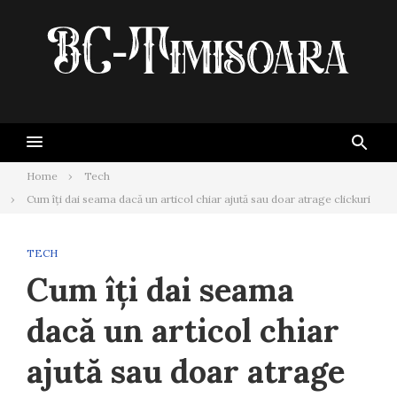
Skip
to
content
Home
Tech
Cum îți dai seama dacă un articol chiar ajută sau doar atrage clickuri
TECH
Cum îți dai seama
dacă un articol chiar
ajută sau doar atrage