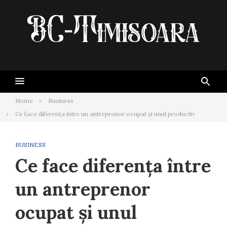
Skip
to
content
Home
Business
Ce face diferența între un antreprenor ocupat și unul productiv
BUSINESS
Ce face diferența între
un antreprenor
ocupat și unul