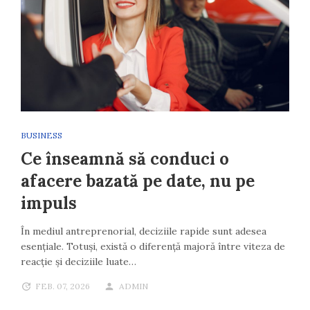
BUSINESS
Ce înseamnă să conduci o
afacere bazată pe date, nu pe
impuls
În mediul antreprenorial, deciziile rapide sunt adesea
esențiale. Totuși, există o diferență majoră între viteza de
reacție și deciziile luate…
FEB. 07, 2026
ADMIN