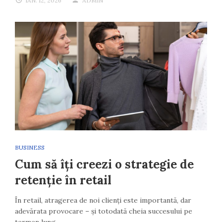
IAN. 12, 2026
ADMIN
BUSINESS
Cum să îți creezi o strategie de
retenție în retail
În retail, atragerea de noi clienți este importantă, dar
adevărata provocare – și totodată cheia succesului pe
termen lung –…