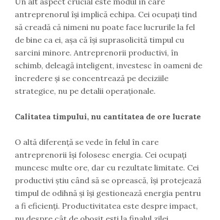
Un alt aspect crucial este modul în care
antreprenorul își implică echipa. Cei ocupați tind
să creadă că nimeni nu poate face lucrurile la fel
de bine ca ei, așa că își suprasolicită timpul cu
sarcini minore. Antreprenorii productivi, în
schimb, deleagă inteligent, investesc în oameni de
încredere și se concentrează pe deciziile
strategice, nu pe detalii operaționale.
Calitatea timpului, nu cantitatea de ore lucrate
O altă diferență se vede în felul în care
antreprenorii își folosesc energia. Cei ocupați
muncesc multe ore, dar cu rezultate limitate. Cei
productivi știu când să se oprească, își protejează
timpul de odihnă și își gestionează energia pentru
a fi eficienți. Productivitatea este despre impact,
nu despre cât de obosit ești la finalul zilei.