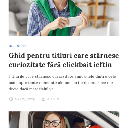
BUSINESS
Ghid pentru titluri care stârnesc
curiozitate fără clickbait ieftin
Titlurile care stârnesc curiozitate sunt unele dintre cele
mai importante elemente ale unui articol, deoarece ele
decid dacă materialul va…
MAI 19, 2026
ADMIN