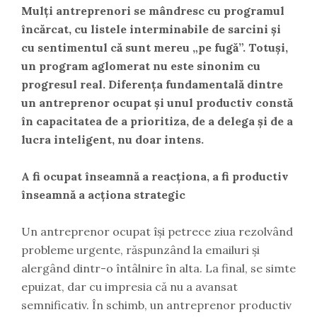
Mulți antreprenori se mândresc cu programul
încărcat, cu listele interminabile de sarcini și
cu sentimentul că sunt mereu „pe fugă”. Totuși,
un program aglomerat nu este sinonim cu
progresul real. Diferența fundamentală dintre
un antreprenor ocupat și unul productiv constă
în capacitatea de a prioritiza, de a delega și de a
lucra inteligent, nu doar intens.
A fi ocupat înseamnă a reacționa, a fi productiv
înseamnă a acționa strategic
Un antreprenor ocupat își petrece ziua rezolvând
probleme urgente, răspunzând la emailuri și
alergând dintr-o întâlnire în alta. La final, se simte
epuizat, dar cu impresia că nu a avansat
semnificativ. În schimb, un antreprenor productiv