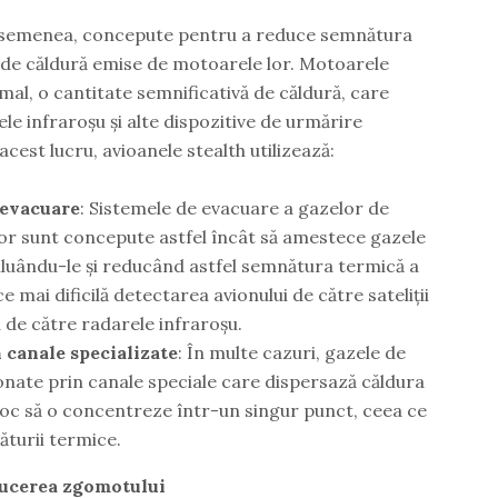
 asemenea, concepute pentru a reduce semnătura
le de căldură emise de motoarele lor. Motoarele
al, o cantitate semnificativă de căldură, care
le infraroșu și alte dispozitive de urmărire
est lucru, avioanele stealth utilizează:
 evacuare
: Sistemele de evacuare a gazelor de
r sunt concepute astfel încât să amestece gazele
 diluându-le și reducând astfel semnătura termică a
ce mai dificilă detectarea avionului de către sateliții
 de către radarele infraroșu.
 canale specializate
: În multe cazuri, gazele de
onate prin canale speciale care dispersază căldura
n loc să o concentreze într-un singur punct, ceea ce
ăturii termice.
ducerea zgomotului