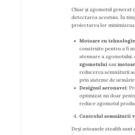
Chiar și zgomotul generat d
detectarea acestuia. În tim
proiectarea lor minimizează
Motoare cu tehnologie
construite pentru a fi ma
atenuare a zgomotului, 
zgomotului
sau
motoare
reducerea semnăturii ac
prin sisteme de urmărir
Designul aeronavei
: P
optimizat nu doar pentru
reduce zgomotul produs 
Controlul semnăturii v
Deși avioanele stealth sunt 