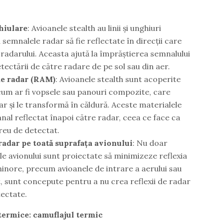
hiulare
: Avioanele stealth au linii și unghiuri
 semnalele radar să fie reflectate în direcții care
a radarului. Aceasta ajută la împrăștierea semnalului
tectării de către radare de pe sol sau din aer.
de radar (RAM)
: Avioanele stealth sunt acoperite
 cum ar fi vopsele sau panouri compozite, care
 și le transformă în căldură. Aceste materialele
al reflectat înapoi către radar, ceea ce face ca
greu de detectat.
adar pe toată suprafața avionului
: Nu doar
 avionului sunt proiectate să minimizeze reflexia
e minore, precum avioanele de intrare a aerului sau
sunt concepute pentru a nu crea reflexii de radar
tectate.
ermice: camuflajul termic