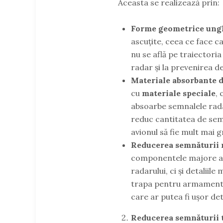
Aceasta se realizează prin:
Forme geometrice ung
ascuțite, ceea ce face ca
nu se află pe traiectori
radar și la prevenirea de
Materiale absorbante 
cu
materiale speciale
,
absoarbe semnalele radar
reduc cantitatea de semn
avionul să fie mult mai 
Reducerea semnăturii r
componentele majore ale
radarului, ci și detaliil
trapa pentru armament, 
care ar putea fi ușor de
Reducerea semnăturii t