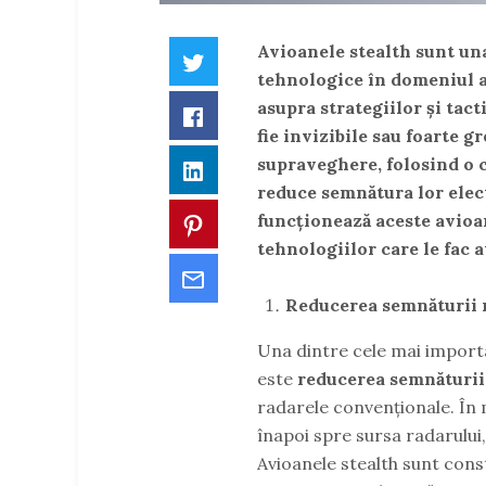
Avioanele stealth sunt un
Twitter
tehnologice în domeniul a
asupra strategiilor și tact
Facebook
fie
invizibile sau foarte g
supraveghere, folosind o 
LinkedIn
reduce semnătura lor elec
funcționează aceste avioan
Pinterest
tehnologiilor care le fac at
Email
Reducerea semnăturii 
Una dintre cele mai importa
este
reducerea semnăturii
radarele convenționale. În
înapoi spre sursa radarului
Avioanele stealth sunt const