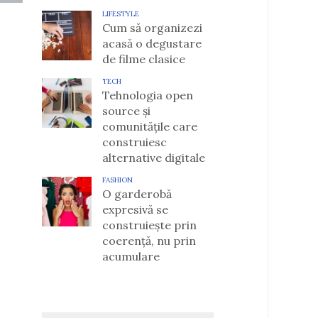
LIFESTYLE
Cum să organizezi
acasă o degustare
de filme clasice
TECH
Tehnologia open
source și
comunitățile care
construiesc
alternative digitale
FASHION
O garderobă
expresivă se
construiește prin
coerență, nu prin
acumulare