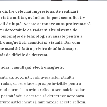
a dintre cele mai impresionante realizări
viatic militar, având un impact semnificativ
icii de luptă. Aceste aeronave sunt proiectate să
reu detectabile
de radar și alte sisteme de
combinație de tehnologii avansate pentru a
tromagnetică, acustică și vizuală. Dar cum
e stealth? Iată o privire detaliată asupra
ât de dificile de detectat.
radar: camuflajul electromagnetic
nte caracteristici ale avioanelor stealth
 radar
, care le face aproape invizibile pentru
 mod normal, un avion reflectă semnalele radar
, permițându-i acesteia să detecteze aeronava.
ruite astfel încât să minimizeze aceste reflexii.