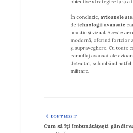
obiective strategice fără a f
În concluzie,
avioanele ste
de
tehnologii avansate
car
acustic și vizual. Aceste aer
modernă, oferind forțelor a
și supraveghere. Cu toate că
camuflaj avansat ale avioane
detectat, schimbând astfel 
militare.
DON'T MISS IT
Cum să îți îmbunătățești gândire