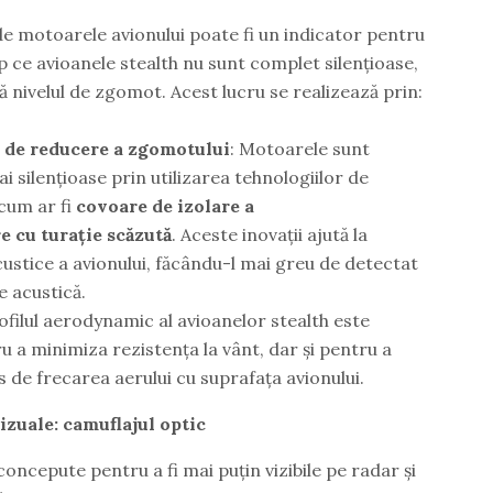
e motoarele avionului poate fi un indicator pentru
p ce avioanele stealth nu sunt complet silențioase,
 nivelul de zgomot. Acest lucru se realizează prin:
 de reducere a zgomotului
: Motoarele sunt
i silențioase prin utilizarea tehnologiilor de
cum ar fi
covoare de izolare a
 cu turație scăzută
. Aceste inovații ajută la
ustice a avionului, făcându-l mai greu de detectat
e acustică.
rofilul aerodynamic al avioanelor stealth este
 a minimiza rezistența la vânt, dar și pentru a
de frecarea aerului cu suprafața avionului.
izuale: camuflajul optic
concepute pentru a fi mai puțin vizibile pe radar și