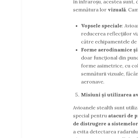
în infraroșu, acestea sunt,
semnătura lor
vizuală
. Cam
Vopsele speciale
: Avioa
reducerea reflecțiilor vi
către echipamentele de 
Forme aerodinamice și
doar funcțional din punct
forme asimetrice, cu col
semnăturii vizuale, făcâ
aeronave.
Misiuni și utilizarea a
Avioanele stealth sunt utili
special pentru
atacuri de p
de distrugere a sistemelor
a evita detectarea radarului