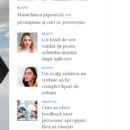
BEAUTY
Manichiura japoneză: ce
presupune și cui i se potrivește
BEAUTY
Un fond de ten
oxidat își poate
schimba nuanța
după aplicare
BEAUTY
Un scalp sănătos nu
trebuie să fie
complet lipsit de
sebum
LIFESTYLE
Cum să oferi
feedback unei
persoane apropiate
fără să rănești