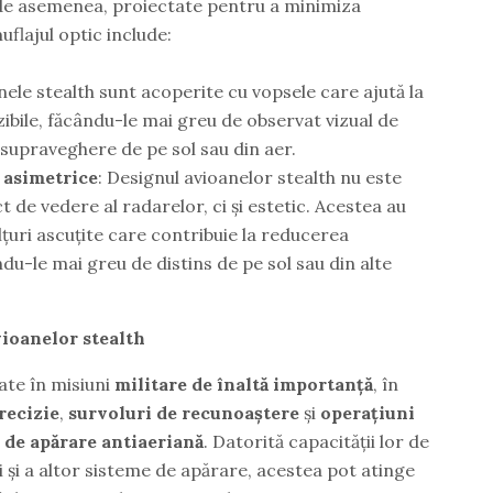
 de asemenea, proiectate pentru a minimiza
uflajul optic include:
nele stealth sunt acoperite cu vopsele care ajută la
zibile, făcându-le mai greu de observat vizual de
supraveghere de pe sol sau din aer.
 asimetrice
: Designul avioanelor stealth nu este
 de vedere al radarelor, ci și estetic. Acestea au
țuri ascuțite care contribuie la reducerea
ndu-le mai greu de distins de pe sol sau din alte
vioanelor stealth
zate în misiuni
militare de înaltă importanță
, în
recizie
,
survoluri de recunoaștere
și
operațiuni
 de apărare antiaeriană
. Datorită capacității lor de
 și a altor sisteme de apărare, acestea pot atinge