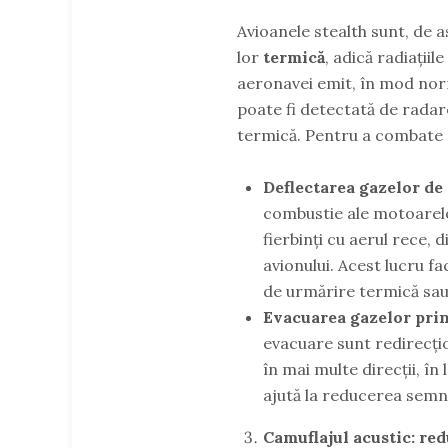
Avioanele stealth sunt, de
lor
termică
, adică radiații
aeronavei emit, în mod norm
poate fi detectată de radare
termică. Pentru a combate ac
Deflectarea gazelor de
combustie ale motoarelo
fierbinți cu aerul rece,
avionului. Acest lucru fa
de urmărire termică sau
Evacuarea gazelor prin
evacuare sunt redirecți
în mai multe direcții, î
ajută la reducerea semn
Camuflajul acustic: re