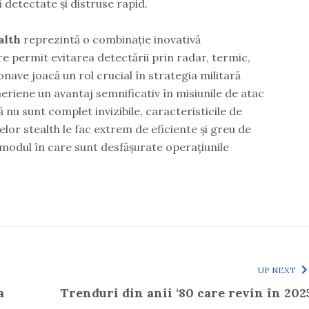
i detectate și distruse rapid.
alth
reprezintă o combinație inovativă
e permit evitarea detectării prin radar, termic,
onave joacă un rol crucial în strategia militară
eriene un avantaj semnificativ în misiunile de atac
 nu sunt complet invizibile, caracteristicile de
lor stealth le fac extrem de eficiente și greu de
modul în care sunt desfășurate operațiunile
UP NEXT
a
Trenduri din anii ‘80 care revin în 202