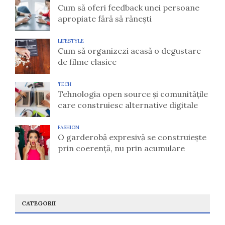
Cum să oferi feedback unei persoane
apropiate fără să rănești
LIFESTYLE
Cum să organizezi acasă o degustare
de filme clasice
TECH
Tehnologia open source și comunitățile
care construiesc alternative digitale
FASHION
O garderobă expresivă se construiește
prin coerență, nu prin acumulare
CATEGORII