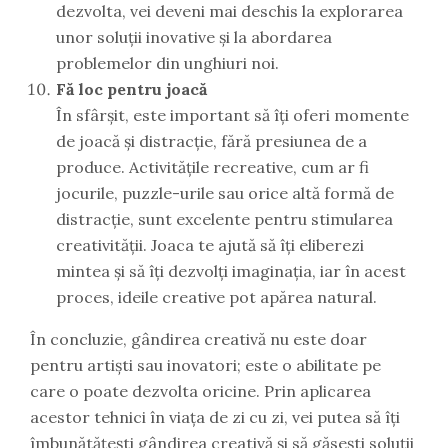
dezvolta, vei deveni mai deschis la explorarea
unor soluții inovative și la abordarea
problemelor din unghiuri noi.
Fă loc pentru joacă
În sfârșit, este important să îți oferi momente
de joacă și distracție, fără presiunea de a
produce. Activitățile recreative, cum ar fi
jocurile, puzzle-urile sau orice altă formă de
distracție, sunt excelente pentru stimularea
creativității. Joaca te ajută să îți eliberezi
mintea și să îți dezvolți imaginația, iar în acest
proces, ideile creative pot apărea natural.
În concluzie, gândirea creativă nu este doar
pentru artiști sau inovatori; este o abilitate pe
care o poate dezvolta oricine. Prin aplicarea
acestor tehnici în viața de zi cu zi, vei putea să îți
îmbunătățești gândirea creativă și să găsești soluții