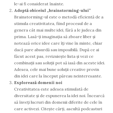
le-ai fi considerat înainte.
Adoptă obiceiul „brainstorming-ului”
Brainstorming-ul este o metodă eficientă de a
stimula creativitatea, fiind procesul de a
genera cât mai multe idei, fără a le judeca din
prima. Lasă-ți imaginația să zboare liber și
notează orice idee care îți vine în minte, chiar
dacă pare absurdă sau imposibilă. După ce ai
făcut acest pas, revizuiește lista și vezi ce
combinații sau soluții pot să iasă din aceste idei.
Adesea, cele mai bune soluții creative provin
din idei care la început păreau neinteresante.
Explorează domenii noi
Creativitatea este adesea stimulată de
diversitate și de expunerea la idei noi. Încearcă
să înveți lucruri din domenii diferite de cele în
care activezi. Citește cărți, ascultă podcasturi