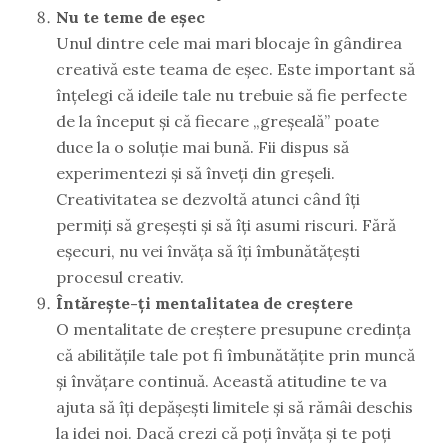
Nu te teme de eșec
Unul dintre cele mai mari blocaje în gândirea
creativă este teama de eșec. Este important să
înțelegi că ideile tale nu trebuie să fie perfecte
de la început și că fiecare „greșeală” poate
duce la o soluție mai bună. Fii dispus să
experimentezi și să înveți din greșeli.
Creativitatea se dezvoltă atunci când îți
permiți să greșești și să îți asumi riscuri. Fără
eșecuri, nu vei învăța să îți îmbunătățești
procesul creativ.
Întărește-ți mentalitatea de creștere
O mentalitate de creștere presupune credința
că abilitățile tale pot fi îmbunătățite prin muncă
și învățare continuă. Această atitudine te va
ajuta să îți depășești limitele și să rămâi deschis
la idei noi. Dacă crezi că poți învăța și te poți