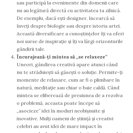
sau participă la evenimente din domenii care
nu au legătură directă cu activitatea ta zilnică.
De exemplu, dacă ești designer, încearcă să
înveți despre biologie sau despre istoria artei.
Această diversificare a cunoștințelor îți va oferi
noi surse de inspirație și îți va lărgi orizonturile
gândirii tale.
Încurajează-ți mintea să „se relaxeze”
Uneori, gândirea creativă apare atunci când
nu te străduiești să găsești o soluție. Permite-ți
momente de relaxare, cum ar fi o plimbare în
natură, meditație sau chiar o baie caldă. Când
mintea se eliberează de presiunea de a rezolva
o problemă, aceasta poate începe să
„asocieze” idei în moduri neobișnuite și
inovative. Mulți oameni de știință și creativi
celebri au avut idei de mare impact în