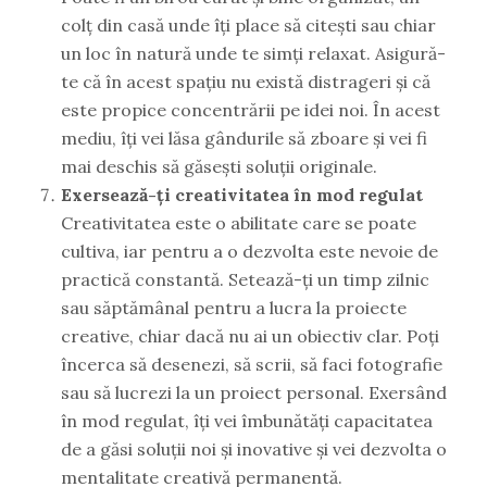
colț din casă unde îți place să citești sau chiar
un loc în natură unde te simți relaxat. Asigură-
te că în acest spațiu nu există distrageri și că
este propice concentrării pe idei noi. În acest
mediu, îți vei lăsa gândurile să zboare și vei fi
mai deschis să găsești soluții originale.
Exersează-ți creativitatea în mod regulat
Creativitatea este o abilitate care se poate
cultiva, iar pentru a o dezvolta este nevoie de
practică constantă. Setează-ți un timp zilnic
sau săptămânal pentru a lucra la proiecte
creative, chiar dacă nu ai un obiectiv clar. Poți
încerca să desenezi, să scrii, să faci fotografie
sau să lucrezi la un proiect personal. Exersând
în mod regulat, îți vei îmbunătăți capacitatea
de a găsi soluții noi și inovative și vei dezvolta o
mentalitate creativă permanentă.