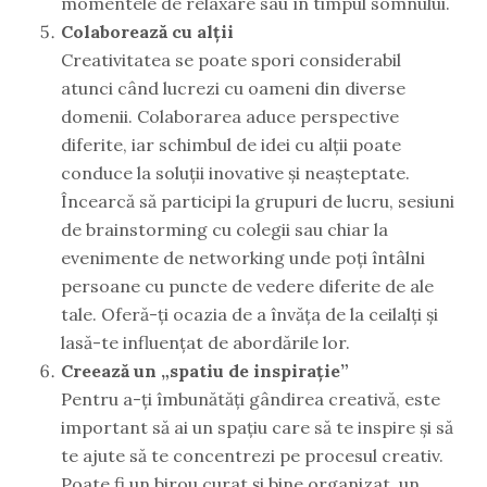
momentele de relaxare sau în timpul somnului.
Colaborează cu alții
Creativitatea se poate spori considerabil
atunci când lucrezi cu oameni din diverse
domenii. Colaborarea aduce perspective
diferite, iar schimbul de idei cu alții poate
conduce la soluții inovative și neașteptate.
Încearcă să participi la grupuri de lucru, sesiuni
de brainstorming cu colegii sau chiar la
evenimente de networking unde poți întâlni
persoane cu puncte de vedere diferite de ale
tale. Oferă-ți ocazia de a învăța de la ceilalți și
lasă-te influențat de abordările lor.
Creează un „spatiu de inspirație”
Pentru a-ți îmbunătăți gândirea creativă, este
important să ai un spațiu care să te inspire și să
te ajute să te concentrezi pe procesul creativ.
Poate fi un birou curat și bine organizat, un