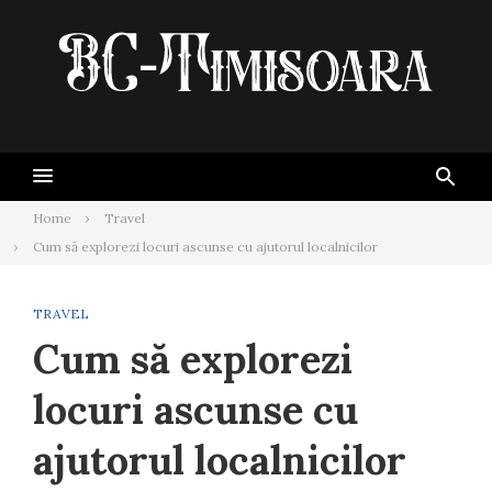
Skip
to
content
Home
Travel
Cum să explorezi locuri ascunse cu ajutorul localnicilor
TRAVEL
Cum să explorezi
locuri ascunse cu
ajutorul localnicilor