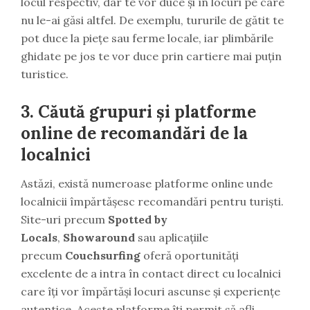
locul respectiv, dar te vor duce și în locuri pe care
nu le-ai găsi altfel. De exemplu, tururile de gătit te
pot duce la piețe sau ferme locale, iar plimbările
ghidate pe jos te vor duce prin cartiere mai puțin
turistice.
3.
Căută grupuri și platforme
online de recomandări de la
localnici
Astăzi, există numeroase platforme online unde
localnicii împărtășesc recomandări pentru turiști.
Site-uri precum
Spotted by
Locals
,
Showaround
sau aplicațiile
precum
Couchsurfing
oferă oportunități
excelente de a intra în contact direct cu localnici
care îți vor împărtăși locuri ascunse și experiențe
autentice. Aceste platforme îți permit să afli