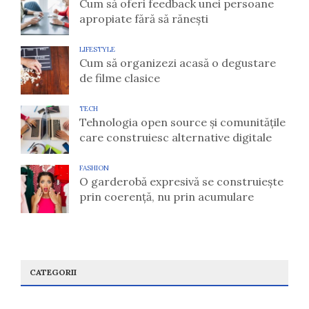
Cum să oferi feedback unei persoane
apropiate fără să rănești
LIFESTYLE
Cum să organizezi acasă o degustare
de filme clasice
TECH
Tehnologia open source și comunitățile
care construiesc alternative digitale
FASHION
O garderobă expresivă se construiește
prin coerență, nu prin acumulare
CATEGORII