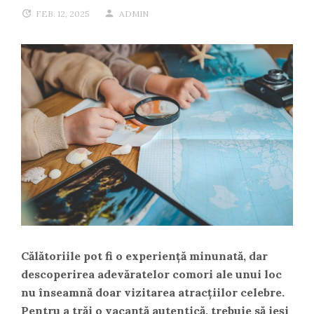
FEB. 12, 2025
ADMIN
Călătoriile pot fi o experiență minunată, dar
descoperirea adevăratelor comori ale unui loc
nu înseamnă doar vizitarea atracțiilor celebre.
Pentru a trăi o vacanță autentică, trebuie să ieși