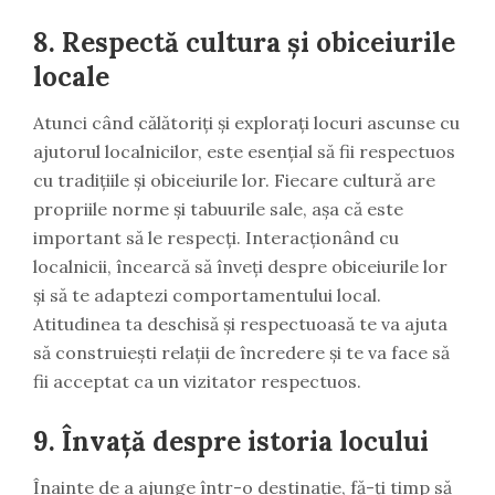
8.
Respectă cultura și obiceiurile
locale
Atunci când călătoriți și explorați locuri ascunse cu
ajutorul localnicilor, este esențial să fii respectuos
cu tradițiile și obiceiurile lor. Fiecare cultură are
propriile norme și tabuurile sale, așa că este
important să le respecți. Interacționând cu
localnicii, încearcă să înveți despre obiceiurile lor
și să te adaptezi comportamentului local.
Atitudinea ta deschisă și respectuoasă te va ajuta
să construiești relații de încredere și te va face să
fii acceptat ca un vizitator respectuos.
9.
Învață despre istoria locului
Înainte de a ajunge într-o destinație, fă-ți timp să