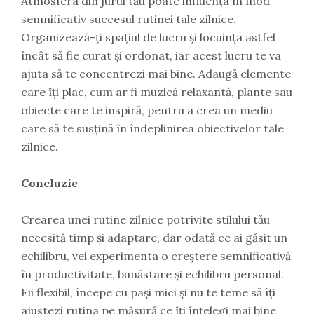
Atmosfera din jurul tău poate influența în mod
semnificativ succesul rutinei tale zilnice.
Organizează-ți spațiul de lucru și locuința astfel
încât să fie curat și ordonat, iar acest lucru te va
ajuta să te concentrezi mai bine. Adaugă elemente
care îți plac, cum ar fi muzică relaxantă, plante sau
obiecte care te inspiră, pentru a crea un mediu
care să te susțină în îndeplinirea obiectivelor tale
zilnice.
Concluzie
Crearea unei rutine zilnice potrivite stilului tău
necesită timp și adaptare, dar odată ce ai găsit un
echilibru, vei experimenta o creștere semnificativă
în productivitate, bunăstare și echilibru personal.
Fii flexibil, începe cu pași mici și nu te teme să îți
ajustezi rutina pe măsură ce îți înțelegi mai bine