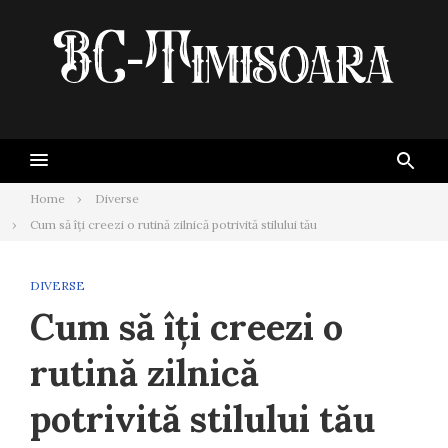
Skip
to
content
Home
Diverse
Cum să îți creezi o rutină zilnică potrivită stilului tău
DIVERSE
Cum să îți creezi o
rutină zilnică
potrivită stilului tău