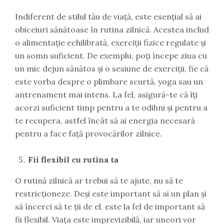
Indiferent de stilul tău de viață, este esențial să ai
obiceiuri sănătoase în rutina zilnică. Acestea includ
o alimentație echilibrată, exerciții fizice regulate și
un somn suficient. De exemplu, poți începe ziua cu
un mic dejun sănătos și o sesiune de exerciții, fie că
este vorba despre o plimbare scurtă, yoga sau un
antrenament mai intens. La fel, asigură-te că îți
acorzi suficient timp pentru a te odihni și pentru a
te recupera, astfel încât să ai energia necesară
pentru a face față provocărilor zilnice.
Fii flexibil cu rutina ta
O rutină zilnică ar trebui să te ajute, nu să te
restricționeze. Deși este important să ai un plan și
să încerci să te ții de el, este la fel de important să
fii flexibil. Viața este imprevizibilă, iar uneori vor