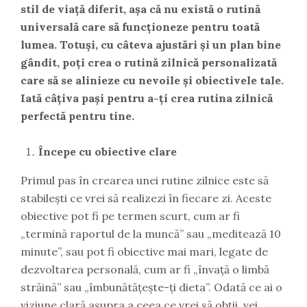
stil de viață diferit, așa că nu există o rutină
universală care să funcționeze pentru toată
lumea. Totuși, cu câteva ajustări și un plan bine
gândit, poți crea o rutină zilnică personalizată
care să se alinieze cu nevoile și obiectivele tale.
Iată câțiva pași pentru a-ți crea rutina zilnică
perfectă pentru tine.
Începe cu obiective clare
Primul pas în crearea unei rutine zilnice este să
stabilești ce vrei să realizezi în fiecare zi. Aceste
obiective pot fi pe termen scurt, cum ar fi
„termină raportul de la muncă” sau „meditează 10
minute”, sau pot fi obiective mai mari, legate de
dezvoltarea personală, cum ar fi „învață o limbă
străină” sau „îmbunătățește-ți dieta”. Odată ce ai o
viziune clară asupra a ceea ce vrei să obții, vei