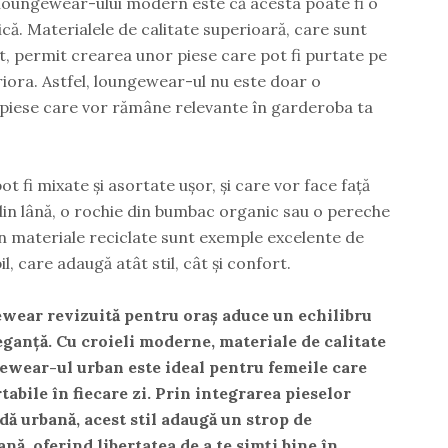
 loungewear-ului modern este că acesta poate fi o
ică. Materialele de calitate superioară, care sunt
ut, permit crearea unor piese care pot fi purtate pe
riora. Astfel, loungewear-ul nu este doar o
 în piese care vor rămâne relevante în garderoba ta
ot fi mixate și asortate ușor, și care vor face față
 din lână, o rochie din bumbac organic sau o pereche
in materiale reciclate sunt exemple excelente de
 care adaugă atât stil, cât și confort.
wear revizuită pentru oraș aduce un echilibru
leganță. Cu croieli moderne, materiale de calitate
ngewear-ul urban este ideal pentru femeile care
rtabile în fiecare zi. Prin integrarea pieselor
dă urbană, acest stil adaugă un strop de
nă, oferind libertatea de a te simți bine în