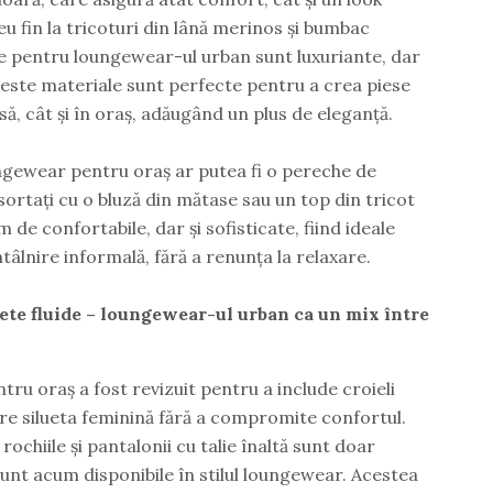
seu fin la tricoturi din lână merinos și bumbac
te pentru loungewear-ul urban sunt luxuriante, dar
Aceste materiale sunt perfecte pentru a crea piese
să, cât și în oraș, adăugând un plus de eleganță.
gewear pentru oraș ar putea fi o pereche de
sortați cu o bluză din mătase sau un top din tricot
 de confortabile, dar și sofisticate, fiind ideale
ntâlnire informală, fără a renunța la relaxare.
uete fluide – loungewear-ul urban ca un mix între
 oraș a fost revizuit pentru a include croieli
re silueta feminină fără a compromite confortul.
, rochiile și pantalonii cu talie înaltă sunt doar
sunt acum disponibile în stilul loungewear. Acestea