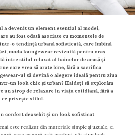
ul a devenit un element esențial al modei,
are au fost odată asociate cu momentele de
 într-o tendință urbană sofisticată, care îmbină
tăzi, moda loungewear revizuită pentru oraș
 între stilul relaxat al hainelor de acasă și
e care vrea să arate bine, fără a sacrifica
gewear-ul să devină o alegere ideală pentru ziua
într-un look chic și urban? Haideți să explorăm
 un strop de relaxare în viața cotidiană, fără a
ce privește stilul.
n confort deosebit și un look sofisticat
 este realizat din materiale simple și uzuale, ci
ioară, care asigură atât confort, cât și un look