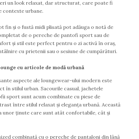
ri un look relaxat, dar structurat, care poate fi
se contexte urbane.
t fin și o fustă midi plisată pot adăuga o notă de
 completat de o pereche de pantofi sport sau de
fort și stil este perfect pentru o zi activă în oraș,
ntâlnire cu prietenii sau o sesiune de cumpărături.
lounge cu articole de modă urbană
esante aspecte ale loungewear-ului modern este
t în stilul urban. Sacourile casual, jachetele
fii sport sunt acum combinate cu piese de
ast între stilul relaxat și eleganța urbană. Această
unor ținute care sunt atât confortabile, cât și
sized combinată cu o pereche de pantaloni din lână