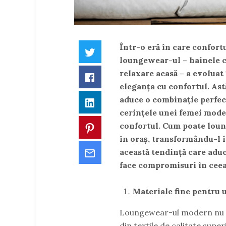
Într-o eră în care confort
Twitter
loungewear-ul – hainele c
relaxare acasă – a evoluat
Facebook
eleganța cu confortul. As
aduce o combinație perfectă
LinkedIn
cerințele unei femei modern
confortul. Cum poate loun
Pinterest
în oraș, transformându-l 
Email
această tendință care aduce
face compromisuri în ceea 
Materiale fine pentru u
Loungewear-ul modern nu mai
din textile de calitate super