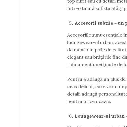
top aurit sau cu detalii me
într-o ținută sofisticată și 
Accesorii subtile – un
Accesoriile sunt esențiale î
loungewear-ul urban, acestea
de mână din piele de calita
elegant sau brățările fine 
rafinament unei ținute de 
Pentru a adăuga un plus de 
ceas delicat, care vor compl
detalii adaugă personalitate
pentru orice ocazie.
Loungewear-ul urban – 