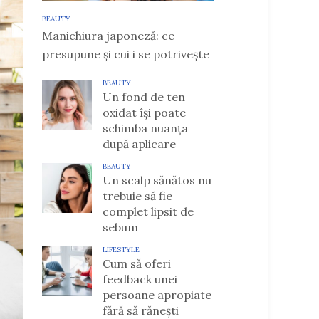
BEAUTY
Manichiura japoneză: ce
presupune și cui i se potrivește
BEAUTY
Un fond de ten
oxidat își poate
schimba nuanța
după aplicare
BEAUTY
Un scalp sănătos nu
trebuie să fie
complet lipsit de
sebum
LIFESTYLE
Cum să oferi
feedback unei
persoane apropiate
fără să rănești