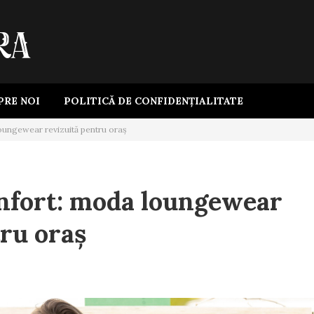
PRE NOI
POLITICĂ DE CONFIDENȚIALITATE
oungewear revizuită pentru oraș
onfort: moda loungewear
tru oraș