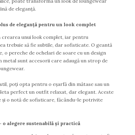
talice, poate transforma un look de loungewear
plină de eleganță.
 plus de eleganță pentru un look complet
n crearea unui look complet, iar pentru
 trebuie să fie subtile, dar sofisticate. O geantă
te, o pereche de ochelari de soare cu un design
din metal sunt accesorii care adaugă un strop de
loungewear.
stil, poți opta pentru o eșarfă din mătase sau un
eta perfect un outfit relaxat, dar elegant. Aceste
 și o notă de sofisticare, făcându-le potrivite
o alegere sustenabilă și practică