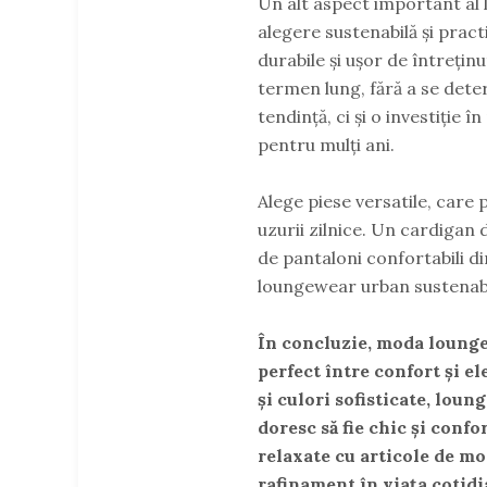
Un alt aspect important al
alegere sustenabilă și pract
durabile și ușor de întrețin
termen lung, fără a se dete
tendință, ci și o investiție
pentru mulți ani.
Alege piese versatile, care p
uzurii zilnice. Un cardigan
de pantaloni confortabili d
loungewear urban sustenabil,
În concluzie, moda lounge
perfect între confort și e
și culori sofisticate, lou
doresc să fie chic și confo
relaxate cu articole de mo
rafinament în viața cotidia