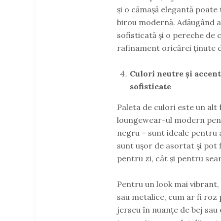
și o cămașă elegantă poate
birou modernă. Adăugând ac
sofisticată și o pereche de
rafinament oricărei ținute 
Culori neutre și accen
sofisticate
Paleta de culori este un al
loungewear-ul modern pentru
negru – sunt ideale pentru a
sunt ușor de asortat și pot f
pentru zi, cât și pentru sear
Pentru un look mai vibrant,
sau metalice, cum ar fi roz 
jerseu în nuanțe de bej sau 