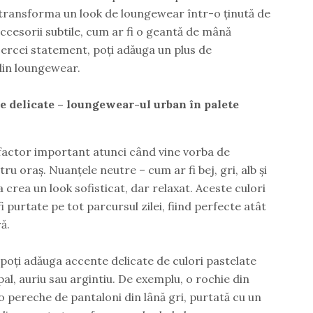
 transforma un look de loungewear într-o ținută de
cesorii subtile, cum ar fi o geantă de mână
 cercei statement, poți adăuga un plus de
din loungewear.
te delicate – loungewear-ul urban în palete
t factor important atunci când vine vorba de
 oraș. Nuanțele neutre – cum ar fi bej, gri, alb și
 crea un look sofisticat, dar relaxat. Aceste culori
i purtate pe tot parcursul zilei, fiind perfecte atât
ă.
 poți adăuga accente delicate de culori pastelate
pal, auriu sau argintiu. De exemplu, o rochie din
o pereche de pantaloni din lână gri, purtată cu un