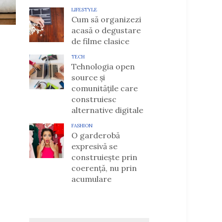
LIFESTYLE
Cum să organizezi
acasă o degustare
de filme clasice
TECH
Tehnologia open
source și
comunitățile care
construiesc
alternative digitale
FASHION
O garderobă
expresivă se
construiește prin
coerență, nu prin
acumulare