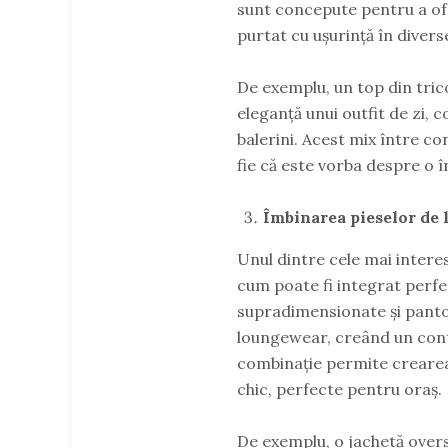
sunt concepute pentru a ofe
purtat cu ușurință în diver
De exemplu, un top din trico
eleganță unui outfit de zi,
balerini. Acest mix între con
fie că este vorba despre o î
Îmbinarea pieselor de 
Unul dintre cele mai inter
cum poate fi integrat perfec
supradimensionate și panto
loungewear, creând un contr
combinație permite crearea 
chic, perfecte pentru oraș.
De exemplu, o jachetă over