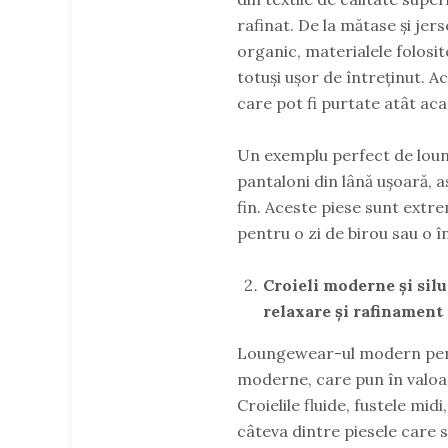
rafinat. De la mătase și jer
organic, materialele folosi
totuși ușor de întreținut. 
care pot fi purtate atât aca
Un exemplu perfect de loun
pantaloni din lână ușoară, a
fin. Aceste piese sunt extrem
pentru o zi de birou sau o î
Croieli moderne și sil
relaxare și rafinament
Loungewear-ul modern pentru
moderne, care pun în valoa
Croielile fluide, fustele midi
câteva dintre piesele care 