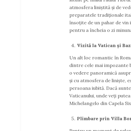
atmosfera liniștită și de ve
preparatele tradiționale ita
însoțite de un pahar de vin 
pentru a încheia o zi minun
Vizită la Vatican și Baz
Un alt loc romantic în Roma 
dintre cele mai impozante bi
o vedere panoramică asupra 
și cu atmosfera de liniște, e
persoana iubită. Dacă sunte
Vaticanului, unde veți putea
Michelangelo din Capela Six
Plimbare prin Villa Bo
Pentru un moment de relaxar