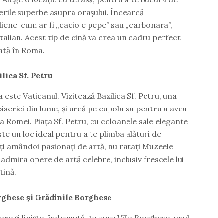
derile superbe asupra orașului. Încearcă
liene, cum ar fi „cacio e pepe” sau „carbonara”,
italian. Acest tip de cină va crea un cadru perfect
ată în Roma.
ilica Sf. Petru
este Vaticanul. Vizitează Bazilica Sf. Petru, una
serici din lume, și urcă pe cupola sa pentru a avea
Romei. Piața Sf. Petru, cu coloanele sale elegante
ste un loc ideal pentru a te plimba alături de
ți amândoi pasionați de artă, nu ratați Muzeele
 admira opere de artă celebre, inclusiv frescele lui
tină.
rghese și Grădinile Borghese
e și liniște, îndreaptă-te spre Villa Borghese, unul