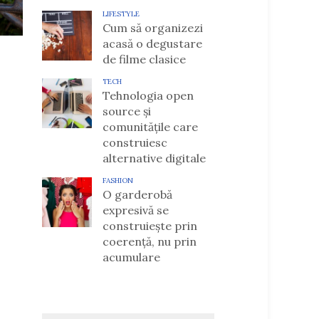
LIFESTYLE
Cum să organizezi
acasă o degustare
de filme clasice
TECH
Tehnologia open
source și
comunitățile care
construiesc
alternative digitale
FASHION
O garderobă
expresivă se
construiește prin
coerență, nu prin
acumulare