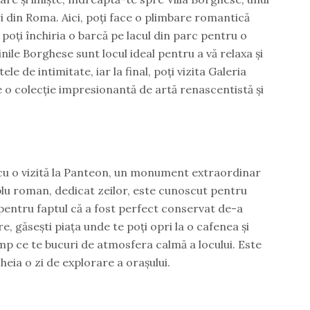
i din Roma. Aici, poți face o plimbare romantică
poți închiria o barcă pe lacul din parc pentru o
nile Borghese sunt locul ideal pentru a vă relaxa și
 de intimitate, iar la final, poți vizita Galeria
o colecție impresionantă de artă renascentistă și
cu o vizită la Panteon, un monument extraordinar
lu roman, dedicat zeilor, este cunoscut pentru
pentru faptul că a fost perfect conservat de-a
e, găsești piața unde te poți opri la o cafenea și
imp ce te bucuri de atmosfera calmă a locului. Este
eia o zi de explorare a orașului.