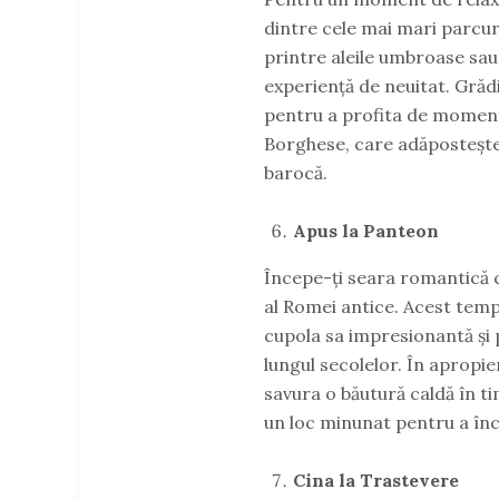
dintre cele mai mari parcur
printre aleile umbroase sau 
experiență de neuitat. Grădi
pentru a profita de momentele
Borghese, care adăpostește 
barocă.
Apus la Panteon
Începe-ți seara romantică 
al Romei antice. Acest temp
cupola sa impresionantă și 
lungul secolelor. În apropier
savura o băutură caldă în t
un loc minunat pentru a înch
Cina la Trastevere