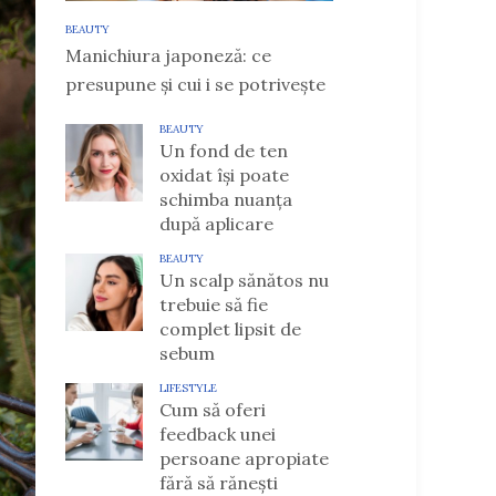
BEAUTY
Manichiura japoneză: ce
presupune și cui i se potrivește
BEAUTY
Un fond de ten
oxidat își poate
schimba nuanța
după aplicare
BEAUTY
Un scalp sănătos nu
trebuie să fie
complet lipsit de
sebum
LIFESTYLE
Cum să oferi
feedback unei
persoane apropiate
fără să rănești