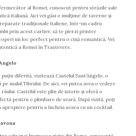
fermecător al Romei, cunoscut pentru străzile sale
ică italiană. Aici vei găsi o mulțime de taverne și
eparate tradiționale italiene, într-un cadru
imbi prin acest cartier, să te pierzi printre
coperi un loc perfect pentru o cină romantică. Vei
autentică a Romei în Trastevere.
’Angelo
puțin diferită, vizitează Castelul Sant’Angelo, o
 pe malul Tibrului. De aici, vei putea avea o vedere
âului. Castelul este plin de istorie și oferă o
ectă pentru o plimbare de seară. După vizită, poți
n apropiere pentru a încheia seara cu un cocktail.
Navona
tre cele mai frumoase piețe din Roma, cunoscută