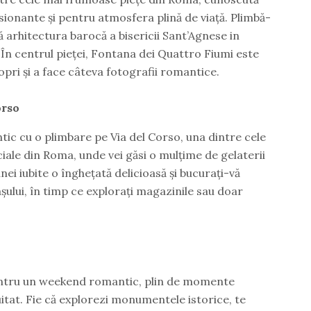
sionante și pentru atmosfera plină de viață. Plimbă-
ră arhitectura barocă a bisericii Sant’Agnese in
. În centrul pieței, Fontana dei Quattro Fiumi este
pri și a face câteva fotografii romantice.
orso
ic cu o plimbare pe Via del Corso, una dintre cele
ale din Roma, unde vei găsi o mulțime de gelaterii
nei iubite o înghețată delicioasă și bucurați-vă
lui, în timp ce explorați magazinile sau doar
entru un weekend romantic, plin de momente
uitat. Fie că explorezi monumentele istorice, te