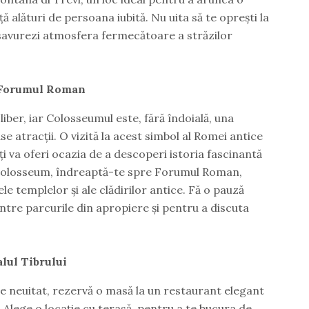
ă alături de persoana iubită. Nu uita să te oprești la
ă savurezi atmosfera fermecătoare a străzilor
i Forumul Roman
ber, iar Colosseumul este, fără îndoială, una
e atracții. O vizită la acest simbol al Romei antice
îți va oferi ocazia de a descoperi istoria fascinantă
Colosseum, îndreaptă-te spre Forumul Roman,
le templelor și ale clădirilor antice. Fă o pauză
intre parcurile din apropiere și pentru a discuta
lul Tibrului
 neuitat, rezervă o masă la un restaurant elegant
l. Alege o locație cu terasă, pentru a te bucura de