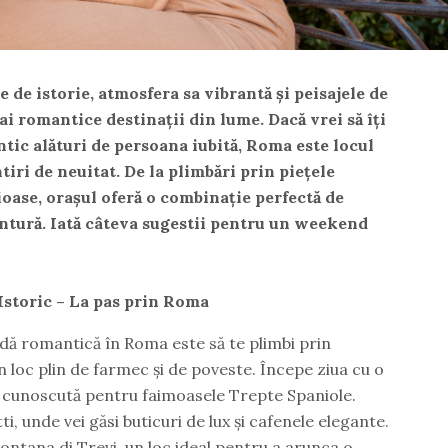
e de istorie, atmosfera sa vibrantă și peisajele de
ai romantice destinații din lume. Dacă vrei să îți
ic alături de persoana iubită, Roma este locul
iri de neuitat. De la plimbări prin piețele
ioase, orașul oferă o combinație perfectă de
entură. Iată câteva sugestii pentru un weekend
Istoric – La pas prin Roma
dă romantică în Roma este să te plimbi prin
un loc plin de farmec și de poveste. Începe ziua cu o
, cunoscută pentru faimoasele Trepte Spaniole.
i, unde vei găsi buticuri de lux și cafenele elegante.
ontana di Trevi, un loc ideal pentru a arunca o