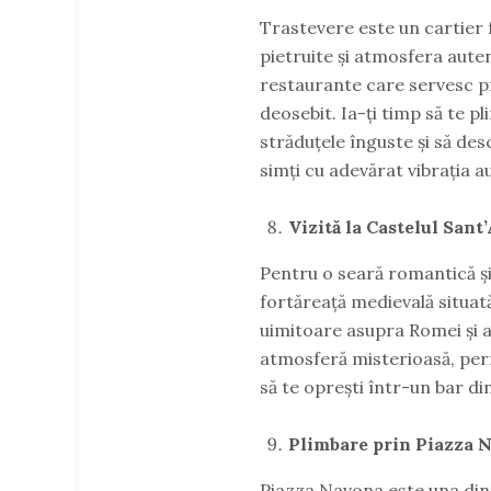
Trastevere este un cartier 
pietruite și atmosfera autent
restaurante care servesc pr
deosebit. Ia-ți timp să te pl
străduțele înguste și să des
simți cu adevărat vibrația 
Vizită la Castelul Sant
Pentru o seară romantică și 
fortăreață medievală situată
uimitoare asupra Romei și a r
atmosferă misterioasă, perf
să te oprești într-un bar di
Plimbare prin Piazza 
Piazza Navona este una din