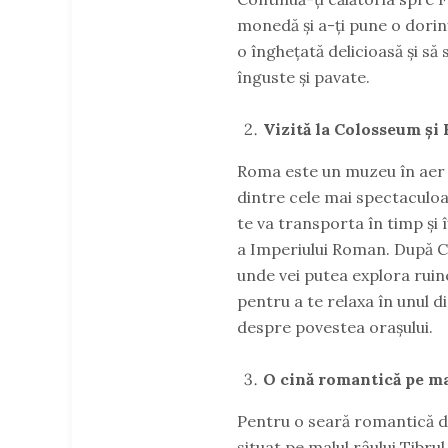
monedă și a-ți pune o dorinț
o înghețată delicioasă și s
înguste și pavate.
Vizită la Colosseum ș
Roma este un muzeu în aer li
dintre cele mai spectaculoas
te va transporta în timp și 
a Imperiului Roman. După 
unde vei putea explora ruine
pentru a te relaxa în unul d
despre povestea orașului.
O cină romantică pe ma
Pentru o seară romantică de
situat pe malul râului Tibru