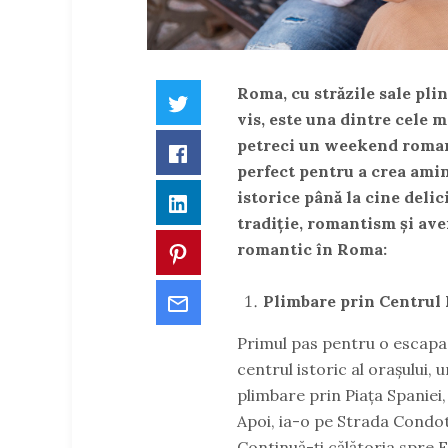
Roma, cu străzile sale plin
Twitter
vis, este una dintre cele m
petreci un weekend romant
Facebook
perfect pentru a crea amint
istorice până la cine delic
LinkedIn
tradiție, romantism și av
romantic în Roma:
Pinterest
Email
Plimbare prin Centrul 
Primul pas pentru o escapa
centrul istoric al orașului, 
plimbare prin Piața Spaniei
Apoi, ia-o pe Strada Condott
Continuă-ți călătoria spre F