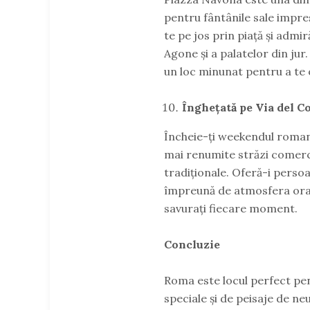
pentru fântânile sale impre
te pe jos prin piață și admi
Agone și a palatelor din jur
un loc minunat pentru a te o
Înghețată pe Via del C
Încheie-ți weekendul romant
mai renumite străzi comerci
tradiționale. Oferă-i persoa
împreună de atmosfera orașu
savurați fiecare moment.
Concluzie
Roma este locul perfect p
speciale și de peisaje de ne