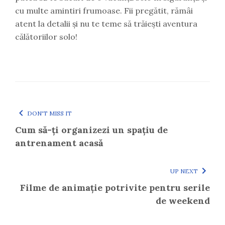
cu multe amintiri frumoase. Fii pregătit, rămâi
atent la detalii și nu te teme să trăiești aventura
călătoriilor solo!
DON'T MISS IT
Cum să-ți organizezi un spațiu de
antrenament acasă
UP NEXT
Filme de animație potrivite pentru serile
de weekend