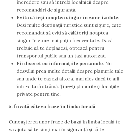
încredere sau să întrebi localnicii despre
recomandări de siguranță.
Evita să ieși noaptea singur în zone izolate
:
Deși multe destinații turistice sunt sigure, este
recomandat să eviți să călătoriți noaptea
singur în zone mai puțin frecventate. Dacă
trebuie să te deplasezi, optează pentru
transportul public sau un taxi autorizat.
Fii discret cu informațiile personale
: Nu
dezvălui prea multe detalii despre planurile tale
sau unde te cazezi altora, mai ales dacă te afli
într-o țară străină. Ține-ți planurile și locațiile
private pentru tine.
5. Învață câteva fraze în limba locală
Cunoașterea unor fraze de bază în limba locală te
va ajuta să te simți mai în siguranță și să te