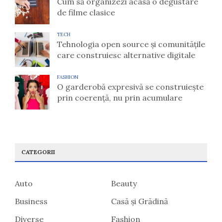
Cum să organizezi acasă o degustare
de filme clasice
TECH
Tehnologia open source și comunitățile
care construiesc alternative digitale
FASHION
O garderobă expresivă se construiește
prin coerență, nu prin acumulare
CATEGORII
Auto
Beauty
Business
Casă și Grădină
Diverse
Fashion