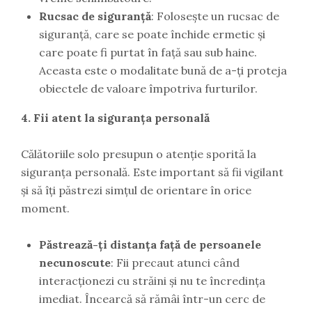
Rucsac de siguranță
: Folosește un rucsac de
siguranță, care se poate închide ermetic și
care poate fi purtat în față sau sub haine.
Aceasta este o modalitate bună de a-ți proteja
obiectele de valoare împotriva furturilor.
4. Fii atent la siguranța personală
Călătoriile solo presupun o atenție sporită la
siguranța personală. Este important să fii vigilant
și să îți păstrezi simțul de orientare în orice
moment.
Păstrează-ți distanța față de persoanele
necunoscute
: Fii precaut atunci când
interacționezi cu străini și nu te încredința
imediat. Încearcă să rămâi într-un cerc de