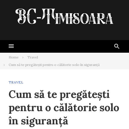
Skip
to
content
Home
Travel
Cum să te pregătești pentru o călătorie solo în siguranță
TRAVEL
Cum să te pregătești
pentru o călătorie solo
în siguranță