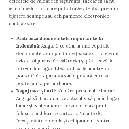
obiectele de valoare în siguranță. Încearcă să nu
iei cu tine lucruri care pot atrage atenția, precum
bijuterii scumpe sau echipamente electronice
costisitoare.
Păstrează documentele importante la
îndemână
: Asigură-te că ai la tine copii ale
documentelor importante (pașaport, bilete de
avion, asigurare de călătorie) și păstrează-le
într-un loc sigur. Ideal ar fi să le ai într-un
portofel de siguranță sau o geantă care se
poate purta pe sub haine.
Bagaj ușor și util
: Nu căra prea multe lucruri.
Ai grijă să îți iei doar esențialul și să pui în bagaj
haine și echipamente versatile, care pot fi
folosite în diferite contexte. Nu uita de
încălțăminte comodă și echipament pentru
vreme schimbătoare.