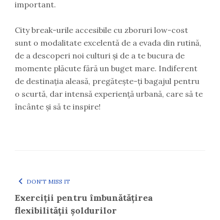
important.
City break-urile accesibile cu zboruri low-cost
sunt o modalitate excelentă de a evada din rutină,
de a descoperi noi culturi și de a te bucura de
momente plăcute fără un buget mare. Indiferent
de destinația aleasă, pregătește-ți bagajul pentru
o scurtă, dar intensă experiență urbană, care să te
încânte și să te inspire!
DON'T MISS IT
Exerciții pentru îmbunătățirea
flexibilității șoldurilor