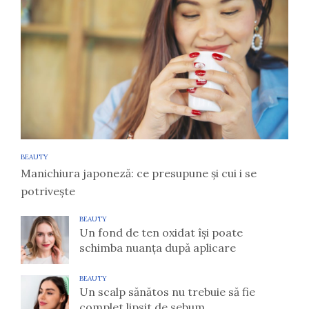
BEAUTY
Manichiura japoneză: ce presupune și cui i se
potrivește
BEAUTY
Un fond de ten oxidat își poate
schimba nuanța după aplicare
BEAUTY
Un scalp sănătos nu trebuie să fie
complet lipsit de sebum