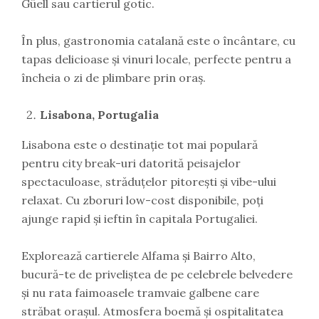
Güell sau cartierul gotic.
În plus, gastronomia catalană este o încântare, cu
tapas delicioase și vinuri locale, perfecte pentru a
încheia o zi de plimbare prin oraș.
Lisabona, Portugalia
Lisabona este o destinație tot mai populară
pentru city break-uri datorită peisajelor
spectaculoase, străduțelor pitorești și vibe-ului
relaxat. Cu zboruri low-cost disponibile, poți
ajunge rapid și ieftin în capitala Portugaliei.
Explorează cartierele Alfama și Bairro Alto,
bucură-te de priveliștea de pe celebrele belvedere
și nu rata faimoasele tramvaie galbene care
străbat orașul. Atmosfera boemă și ospitalitatea