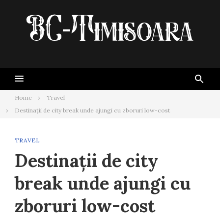
Skip
to
content
Home
Travel
Destinații de city break unde ajungi cu zboruri low-cost
TRAVEL
Destinații de city
break unde ajungi cu
zboruri low-cost