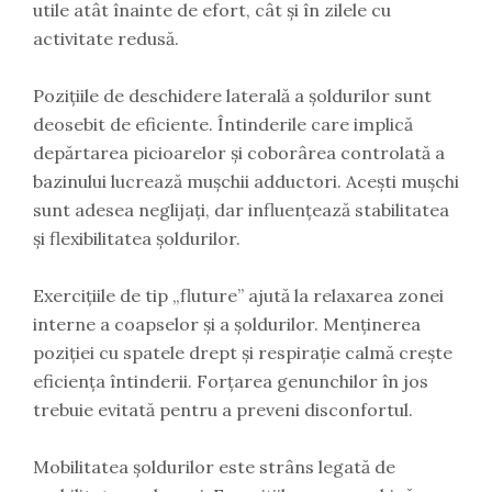
utile atât înainte de efort, cât și în zilele cu
activitate redusă.
Pozițiile de deschidere laterală a șoldurilor sunt
deosebit de eficiente. Întinderile care implică
depărtarea picioarelor și coborârea controlată a
bazinului lucrează mușchii adductori. Acești mușchi
sunt adesea neglijați, dar influențează stabilitatea
și flexibilitatea șoldurilor.
Exercițiile de tip „fluture” ajută la relaxarea zonei
interne a coapselor și a șoldurilor. Menținerea
poziției cu spatele drept și respirație calmă crește
eficiența întinderii. Forțarea genunchilor în jos
trebuie evitată pentru a preveni disconfortul.
Mobilitatea șoldurilor este strâns legată de