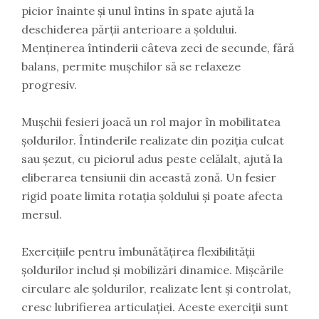
picior înainte și unul întins în spate ajută la
deschiderea părții anterioare a șoldului.
Menținerea întinderii câteva zeci de secunde, fără
balans, permite mușchilor să se relaxeze
progresiv.
Mușchii fesieri joacă un rol major în mobilitatea
șoldurilor. Întinderile realizate din poziția culcat
sau șezut, cu piciorul adus peste celălalt, ajută la
eliberarea tensiunii din această zonă. Un fesier
rigid poate limita rotația șoldului și poate afecta
mersul.
Exercițiile pentru îmbunătățirea flexibilității
șoldurilor includ și mobilizări dinamice. Mișcările
circulare ale șoldurilor, realizate lent și controlat,
cresc lubrifierea articulației. Aceste exerciții sunt