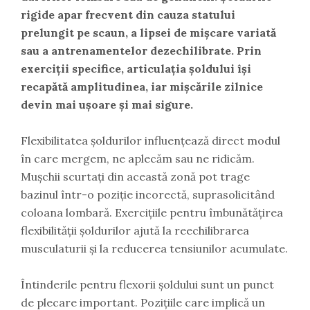
rigide apar frecvent din cauza statului
prelungit pe scaun, a lipsei de mișcare variată
sau a antrenamentelor dezechilibrate. Prin
exerciții specifice, articulația șoldului își
recapătă amplitudinea, iar mișcările zilnice
devin mai ușoare și mai sigure.
Flexibilitatea șoldurilor influențează direct modul
în care mergem, ne aplecăm sau ne ridicăm.
Mușchii scurtați din această zonă pot trage
bazinul într-o poziție incorectă, suprasolicitând
coloana lombară. Exercițiile pentru îmbunătățirea
flexibilității șoldurilor ajută la reechilibrarea
musculaturii și la reducerea tensiunilor acumulate.
Întinderile pentru flexorii șoldului sunt un punct
de plecare important. Pozițiile care implică un