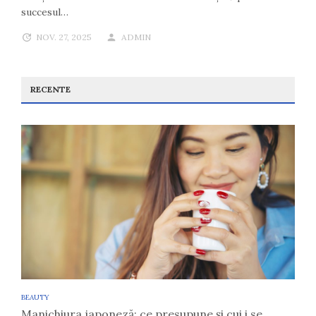
succesul…
NOV. 27, 2025
ADMIN
RECENTE
BEAUTY
Manichiura japoneză: ce presupune și cui i se