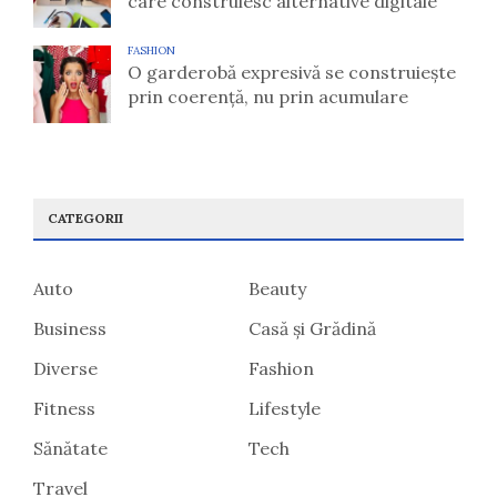
care construiesc alternative digitale
FASHION
O garderobă expresivă se construiește
prin coerență, nu prin acumulare
CATEGORII
Auto
Beauty
Business
Casă și Grădină
Diverse
Fashion
Fitness
Lifestyle
Sănătate
Tech
Travel