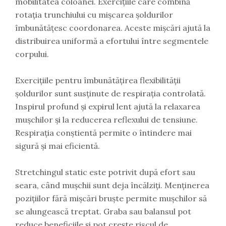
mobilitatea coloanei. Exercițiile care combină
rotația trunchiului cu mișcarea șoldurilor
îmbunătățesc coordonarea. Aceste mișcări ajută la
distribuirea uniformă a efortului între segmentele
corpului.
Exercițiile pentru îmbunătățirea flexibilității
șoldurilor sunt susținute de respirația controlată.
Inspirul profund și expirul lent ajută la relaxarea
mușchilor și la reducerea reflexului de tensiune.
Respirația conștientă permite o întindere mai
sigură și mai eficientă.
Stretchingul static este potrivit după efort sau
seara, când mușchii sunt deja încălziți. Menținerea
pozițiilor fără mișcări bruște permite mușchilor să
se alungească treptat. Graba sau balansul pot
reduce beneficiile și pot crește riscul de