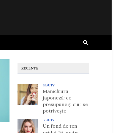
RECENTE
BEAUTY
Manichiura
japoneză: ce
presupune și cui i se
potrivește
BEAUTY
Un fond de ten
oxidat își poate