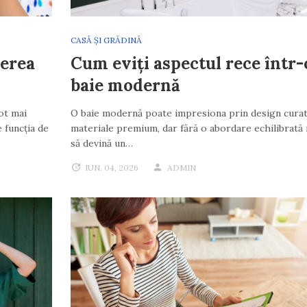
CASĂ ȘI GRĂDINĂ
nerea
Cum eviți aspectul rece într-
baie modernă
ot mai
O baie modernă poate impresiona prin design curat
 funcția de
materiale premium, dar fără o abordare echilibrată 
să devină un…
IUN. 04, 2026
ADMIN