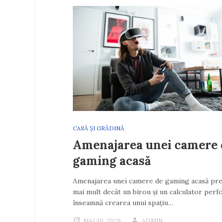
CASĂ ȘI GRĂDINĂ
Amenajarea unei camere 
gaming acasă
Amenajarea unei camere de gaming acasă pr
mai mult decât un birou și un calculator perf
înseamnă crearea unui spațiu…
MAI 30, 2026
ADMIN