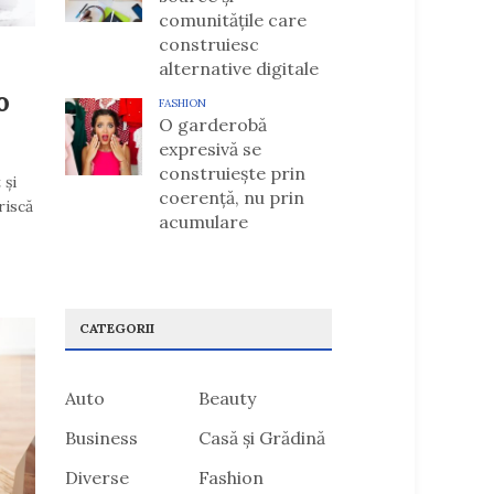
comunitățile care
construiesc
alternative digitale
o
FASHION
O garderobă
expresivă se
construiește prin
 și
coerență, nu prin
riscă
acumulare
CATEGORII
Auto
Beauty
Business
Casă și Grădină
Diverse
Fashion