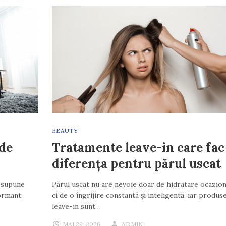
BEAUTY
de
Tratamente leave-in care fac
diferența pentru părul uscat
esupune
Părul uscat nu are nevoie doar de hidratare ocazion
ormant;
ci de o îngrijire constantă și inteligentă, iar produs
leave-in sunt…
MAI 29, 2026
ADMIN