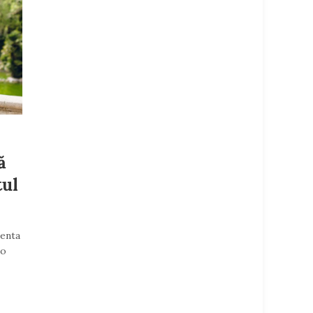
ă
tul
menta
-o