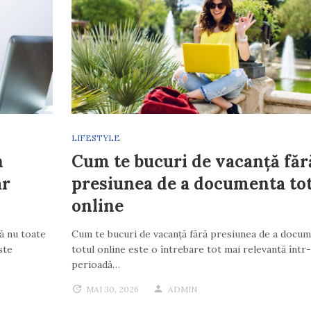
LIFESTYLE
n
Cum te bucuri de vacanță făr
ar
presiunea de a documenta to
online
să nu toate
Cum te bucuri de vacanță fără presiunea de a docu
ste
totul online este o întrebare tot mai relevantă într
perioadă…
MAI 30, 2026
ADMIN