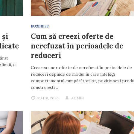
BUSINESS
 și
Cum să creezi oferte de
licate
nerefuzat în perioadele de
reduceri
părat
inzii, ci
Crearea unor oferte de nerefuzat în perioadele de
reduceri depinde de modul în care înțelegi
comportamentul cumpărătorilor, poziționezi produ
construiești…
MAI 31, 2026
ADMIN