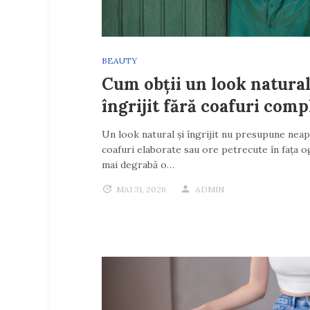
BEAUTY
Cum obții un look natural
îngrijit fără coafuri comp
Un look natural și îngrijit nu presupune nea
coafuri elaborate sau ore petrecute în fața ogl
mai degrabă o…
MAI 31, 2026
ADMIN