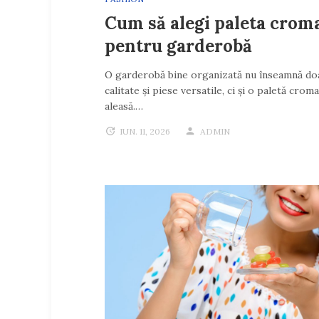
Cum să alegi paleta crom
pentru garderobă
O garderobă bine organizată nu înseamnă do
calitate și piese versatile, ci și o paletă crom
aleasă.…
IUN. 11, 2026
ADMIN