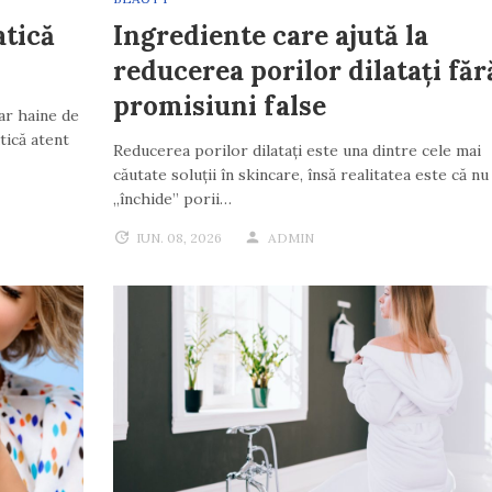
atică
Ingrediente care ajută la
reducerea porilor dilatați făr
promisiuni false
ar haine de
atică atent
Reducerea porilor dilatați este una dintre cele mai
căutate soluții în skincare, însă realitatea este că nu
„închide” porii…
IUN. 08, 2026
ADMIN