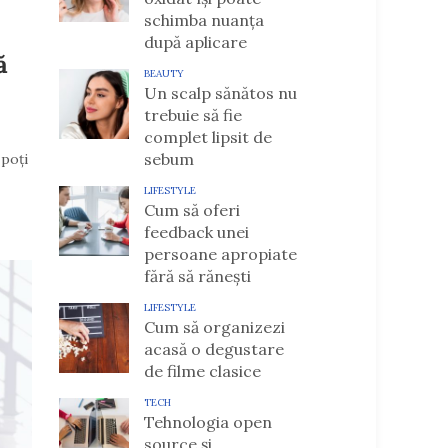
schimba nuanța
după aplicare
ă
BEAUTY
Un scalp sănătos nu
trebuie să fie
complet lipsit de
sebum
 poți
LIFESTYLE
Cum să oferi
feedback unei
persoane apropiate
fără să rănești
LIFESTYLE
Cum să organizezi
acasă o degustare
de filme clasice
TECH
Tehnologia open
source și