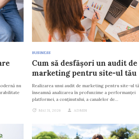
BUSINESS
are
Cum să desfășori un audit de
marketing pentru site-ul tău
modernă nu
Realizarea unui audit de marketing pentru site-ul t
urabilitate
înseamnă analizarea în profunzime a performanței
platformei, a conținutului, a canalelor de…
MAI 31, 2026
ADMIN