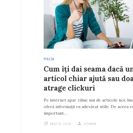
TECH
Cum îți dai seama dacă u
articol chiar ajută sau do
atrage clickuri
Pe internet apar zilnic mii de articole noi, în
oferă informații cu adevărat utile. De aceea e
important…
MAI 31, 2026
ADMIN