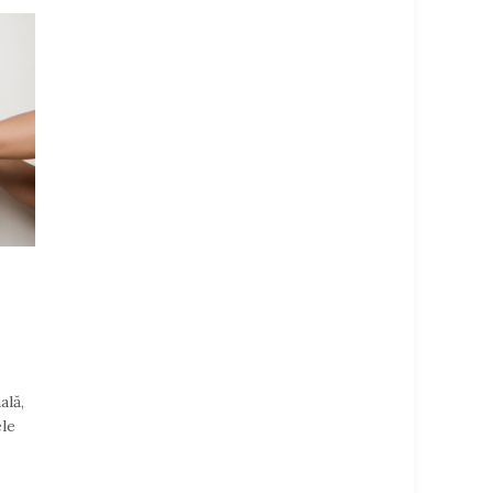
ală,
ele