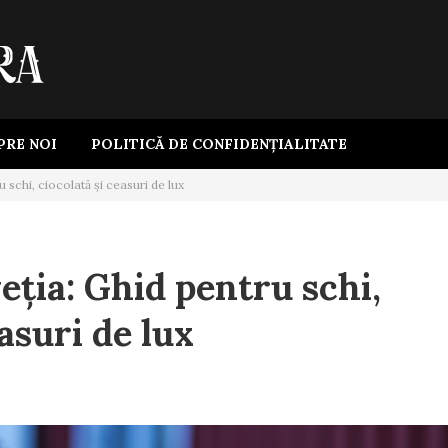
PRE NOI
POLITICĂ DE CONFIDENȚIALITATE
 schi, ciocolată și ceasuri de lux
eția: Ghid pentru schi,
easuri de lux