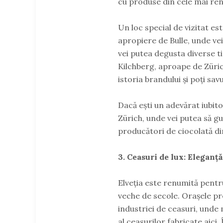
cu produse din cele mai ren
Un loc special de vizitat es
apropiere de Bulle, unde vei
vei putea degusta diverse t
Kilchberg, aproape de Zürich,
istoria brandului și poți sa
Dacă ești un adevărat iubito
Zürich, unde vei putea să gu
producători de ciocolată din
3. Ceasuri de lux: Eleganță
Elveția este renumită pentru
veche de secole. Orașele p
industriei de ceasuri, unde 
al ceasurilor fabricate aici. 