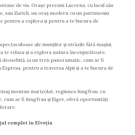
montane de vis. Orașe precum Lucerna, cu lacul său
ale, sau Zurich, un oraș modern cu un patrimoniu
te pentru a explora și pentru a te bucura de
 spectaculoase ale munților și străzile fără mașini,
a te relaxa și a explora natura înconjurătoare.
ă deosebită, ia un tren panoramatic, cum ar fi
Express, pentru a traversa Alpii și a te bucura de
isaj montan mai izolat, regiunea Jungfrau, cu
, cum ar fi Jungfrau și Eiger, oferă oportunități
lorare.
ățul complet în Elveția