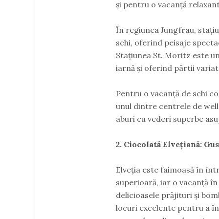
și pentru o vacanță relaxant
În regiunea Jungfrau, stați
schi, oferind peisaje spect
Stațiunea St. Moritz este un
iarnă și oferind pârtii varia
Pentru o vacanță de schi comp
unul dintre centrele de well
aburi cu vederi superbe asup
2. Ciocolată Elvețiană: Gust
Elveția este faimoasă în în
superioară, iar o vacanță în
delicioasele prăjituri și bo
locuri excelente pentru a în