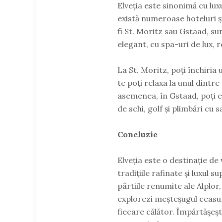
Elveția este sinonimă cu lux
există numeroase hoteluri și
fi St. Moritz sau Gstaad, su
elegant, cu spa-uri de lux, r
La St. Moritz, poți închiria 
te poți relaxa la unul dintr
asemenea, în Gstaad, poți e
de schi, golf și plimbări cu s
Concluzie
Elveția este o destinație de
tradițiile rafinate și luxul 
pârtiile renumite ale Alplor,
explorezi meșteșugul ceasuri
fiecare călător. Împărtășește