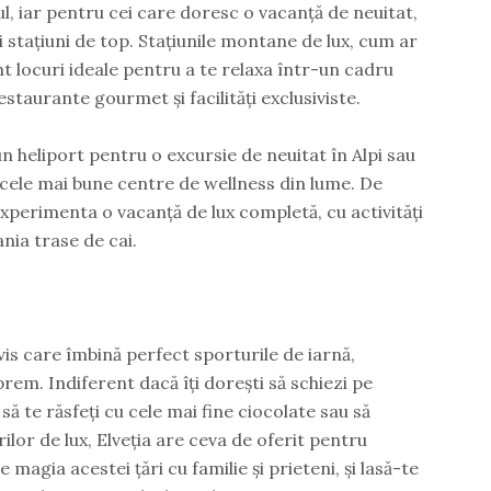
ul, iar pentru cei care doresc o vacanță de neuitat,
 stațiuni de top. Stațiunile montane de lux, cum ar
nt locuri ideale pentru a te relaxa într-un cadru
estaurante gourmet și facilități exclusiviste.
un heliport pentru o excursie de neuitat în Alpi sau
e cele mai bune centre de wellness din lume. De
xperimenta o vacanță de lux completă, cu activități
ania trase de cai.
 vis care îmbină perfect sporturile de iarnă,
suprem. Indiferent dacă îți dorești să schiezi pe
 să te răsfeți cu cele mai fine ciocolate sau să
lor de lux, Elveția are ceva de oferit pentru
 magia acestei țări cu familie și prieteni, și lasă-te