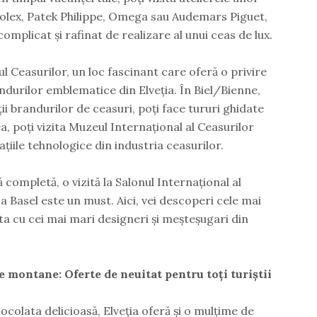
olex, Patek Philippe, Omega sau Audemars Piguet,
omplicat și rafinat de realizare al unui ceas de lux.
l Ceasurilor, un loc fascinant care oferă o privire
randurilor emblematice din Elveția. În Biel/Bienne,
ții brandurilor de ceasuri, poți face tururi ghidate
ea, poți vizita Muzeul Internațional al Ceasurilor
țiile tehnologice din industria ceasurilor.
 completă, o vizită la Salonul Internațional al
 la Basel este un must. Aici, vei descoperi cele mai
cuta cu cei mai mari designeri și meșteșugari din
je montane: Oferte de neuitat pentru toți turiștii
ciocolata delicioasă, Elveția oferă și o mulțime de