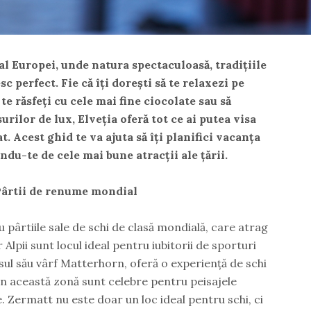
 al Europei, unde natura spectaculoasă, tradițiile
sc perfect. Fie că îți dorești să te relaxezi pe
 te răsfeți cu cele mai fine ciocolate sau să
rilor de lux, Elveția oferă tot ce ai putea visa
. Acest ghid te va ajuta să îți planifici vacanța
ndu-te de cele mai bune atracții ale țării.
: Pârtii de renume mondial
 pârtiile sale de schi de clasă mondială, care atrag
r Alpii sunt locul ideal pentru iubitorii de sporturi
sul său vârf Matterhorn, oferă o experiență de schi
din această zonă sunt celebre pentru peisajele
e. Zermatt nu este doar un loc ideal pentru schi, ci