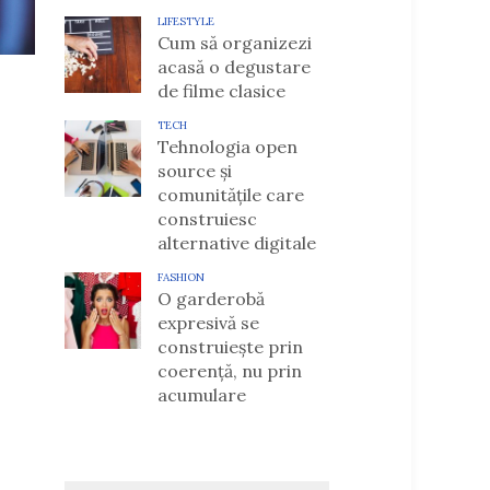
LIFESTYLE
Cum să organizezi
acasă o degustare
de filme clasice
TECH
Tehnologia open
source și
comunitățile care
construiesc
alternative digitale
FASHION
O garderobă
expresivă se
construiește prin
coerență, nu prin
acumulare