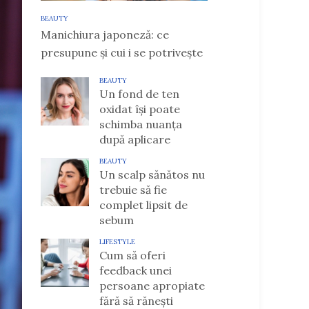
BEAUTY
Manichiura japoneză: ce
presupune și cui i se potrivește
BEAUTY
Un fond de ten
oxidat își poate
schimba nuanța
după aplicare
BEAUTY
Un scalp sănătos nu
trebuie să fie
complet lipsit de
sebum
LIFESTYLE
Cum să oferi
feedback unei
persoane apropiate
fără să rănești