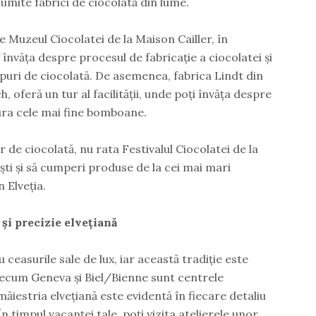
umite fabrici de ciocolată din lume.
te Muzeul Ciocolatei de la Maison Cailler, în
 învăța despre procesul de fabricație a ciocolatei și
ipuri de ciocolată. De asemenea, fabrica Lindt din
 oferă un tur al facilității, unde poți învăța despre
vura cele mai fine bomboane.
r de ciocolată, nu rata Festivalul Ciocolatei de la
ști și să cumperi produse de la cei mai mari
 Elveția.
 și precizie elvețiană
 ceasurile sale de lux, iar această tradiție este
recum Geneva și Biel/Bienne sunt centrele
măiestria elvețiană este evidentă în fiecare detaliu
În timpul vacanței tale, poți vizita atelierele unor