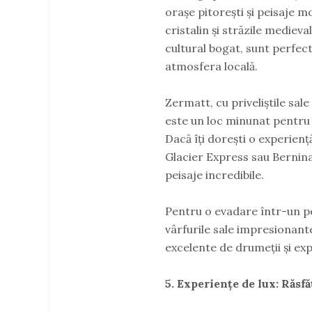
orașe pitorești și peisaje 
cristalin și străzile mediev
cultural bogat, sunt perfec
atmosfera locală.
Zermatt, cu priveliștile sale
este un loc minunat pentru 
Dacă îți dorești o experienț
Glacier Express sau Bernina 
peisaje incredibile.
Pentru o evadare într-un pe
vârfurile sale impresionante
excelente de drumeții și exp
5. Experiențe de lux: Răsf