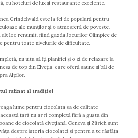
ă, cu hoteluri de lux și restaurante excelente.
unea Grindelwald este la fel de populară pentru
aculoase ale munților și o atmosferă de poveste.
 alt loc renumit, fiind gazda Jocurilor Olimpice de
te pentru toate nivelurile de dificultate.
letă, nu uita să îți planifici și o zi de relaxare la
ness de top din Elveția, care oferă saune și băi de
ra Alpilor.
ul rafinat al tradiției
treaga lume pentru ciocolata sa de calitate
 această țară nu ar fi completă fără a gusta din
mboane de ciocolată elvețiană. Geneva și Zürich sunt
văța despre istoria ciocolatei și pentru a te răsfăța