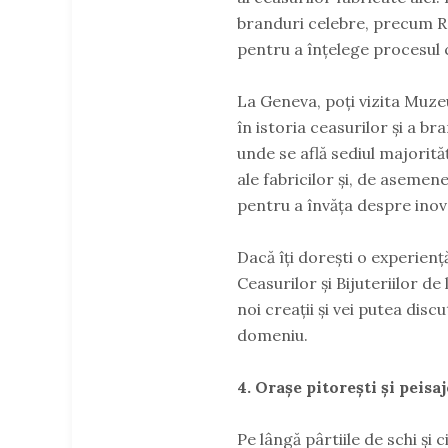
branduri celebre, precum R
pentru a înțelege procesul c
La Geneva, poți vizita Muzeu
în istoria ceasurilor și a b
unde se află sediul majorită
ale fabricilor și, de asemen
pentru a învăța despre inova
Dacă îți dorești o experiență
Ceasurilor și Bijuteriilor de
noi creații și vei putea dis
domeniu.
4. Orașe pitorești și peisa
Pe lângă pârtiile de schi și 