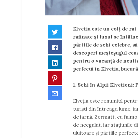
Elveția este un colț de rai
Twitter
rafinate și luxul se întâlne
pârtiile de schi celebre, să
Facebook
descoperi meșteșugul ceasu
pentru o vacanță de neuitat
LinkedIn
perfectă în Elveția, bucurâ
Pinterest
1. Schi în Alpii Elvețieni
Email
Elveția este renumită pentru
turiști din întreaga lume, ia
de iarnă. Zermatt, cu faimo
de neegalat, iar stațiunile 
uluitoare și pârtiile perfect