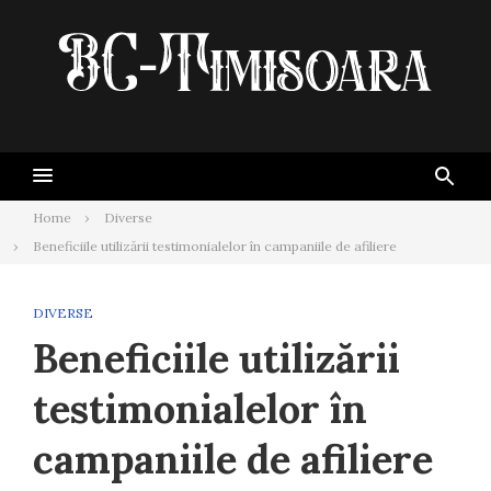
Skip
to
content
Home
Diverse
Beneficiile utilizării testimonialelor în campaniile de afiliere
DIVERSE
Beneficiile utilizării
testimonialelor în
campaniile de afiliere