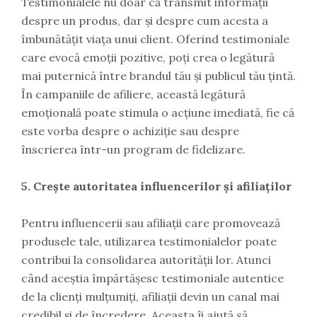
Testimonialele nu doar că transmit informații
despre un produs, dar și despre cum acesta a
îmbunătățit viața unui client. Oferind testimoniale
care evocă emoții pozitive, poți crea o legătură
mai puternică între brandul tău și publicul tău țintă.
În campaniile de afiliere, această legătură
emoțională poate stimula o acțiune imediată, fie că
este vorba despre o achiziție sau despre
înscrierea într-un program de fidelizare.
5. Crește autoritatea influencerilor și afiliaților
Pentru influencerii sau afiliații care promovează
produsele tale, utilizarea testimonialelor poate
contribui la consolidarea autorității lor. Atunci
când aceștia împărtășesc testimoniale autentice
de la clienți mulțumiți, afiliații devin un canal mai
credibil și de încredere. Aceasta îi ajută să