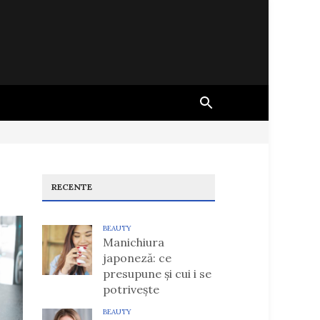
RECENTE
BEAUTY
Manichiura
japoneză: ce
presupune și cui i se
potrivește
BEAUTY