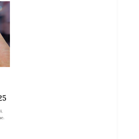
25
i,
ne.