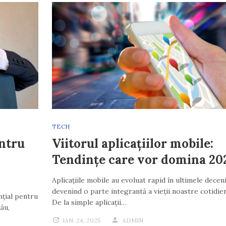
TECH
entru
Viitorul aplicațiilor mobile:
Tendințe care vor domina 20
Aplicațiile mobile au evoluat rapid în ultimele deceni
devenind o parte integrantă a vieții noastre cotidie
nțial pentru
De la simple aplicații…
tău,
IAN. 24, 2025
ADMIN