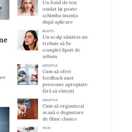
Un fond de ten
oxidat își poate
schimba nuanța
după aplicare
BEAUTY
Un scalp sănătos nu
une
trebuie să fie
complet lipsit de
sebum
LIFESTYLE
Cum să oferi
unor
feedback unei
persoane apropiate
fără să rănești
LIFESTYLE
Cum să organizezi
acasă o degustare
de filme clasice
TECH