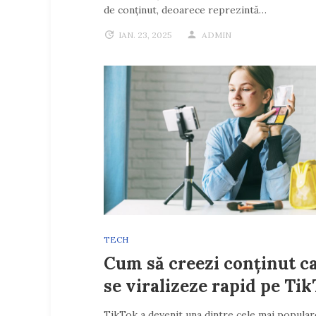
de conținut, deoarece reprezintă…
IAN. 23, 2025
ADMIN
TECH
Cum să creezi conținut ca
se viralizeze rapid pe Ti
TikTok a devenit una dintre cele mai popular