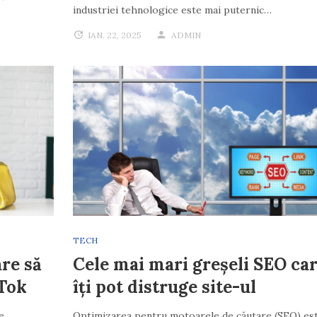
industriei tehnologice este mai puternic…
IAN. 22, 2025
ADMIN
TECH
re să
Cele mai mari greșeli SEO ca
kTok
îți pot distruge site-ul
e
Optimizarea pentru motoarele de căutare (SEO) es