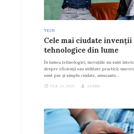
TECH
Cele mai ciudate invenții
tehnologice din lume
În lumea tehnologiei, inovațiile nu sunt înto
despre eficiență sau utilitate practică; uneori,
sunt pur și simplu ciudate, amuzante…
FEB. 20, 2025
ADMIN