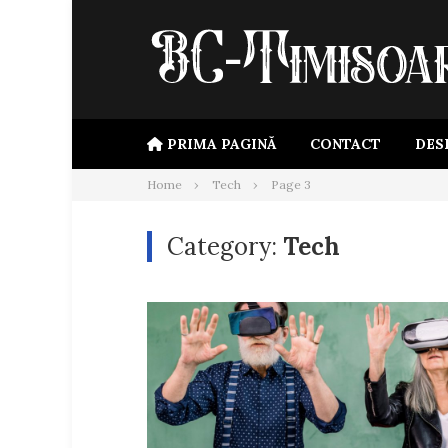
Skip
to
content
PRIMA PAGINĂ
CONTACT
DES
Home
Tech
Page 3
Category:
Tech