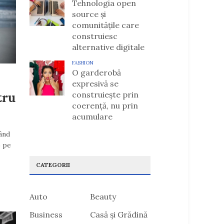
Tehnologia open
source și
comunitățile care
construiesc
alternative digitale
FASHION
O garderobă
expresivă se
construiește prin
tru
coerență, nu prin
acumulare
vând
e pe
CATEGORII
Auto
Beauty
Business
Casă și Grădină