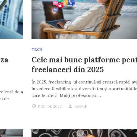
TECH
iza
Cele mai bune platforme pen
freelanceri din 2025
În 2025, freelancing-ul continuă să crească rapid, a
în vedere flexibilitatea, diversitatea și oportunitățil
celentă de a
care le oferă. Mulți profesioniști…
ri de
FEB. 01, 2025
ADMIN