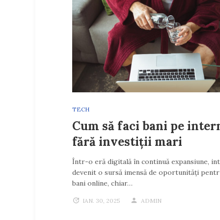
TECH
Cum să faci bani pe inter
fără investiții mari
Într-o eră digitală în continuă expansiune, in
devenit o sursă imensă de oportunități pentr
bani online, chiar…
IAN. 30, 2025
ADMIN