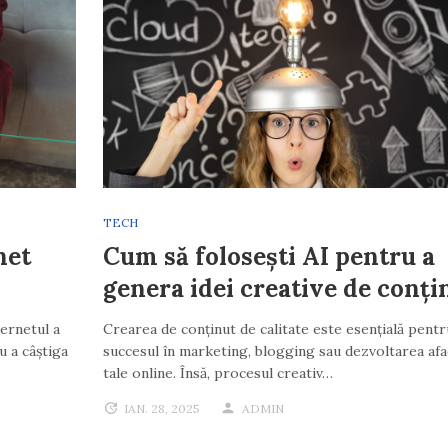
TECH
net
Cum să folosești AI pentru a
genera idei creative de conți
ternetul a
Crearea de conținut de calitate este esențială pentr
u a câștiga
succesul în marketing, blogging sau dezvoltarea afa
tale online. Însă, procesul creativ…
IAN. 28, 2025
ADMIN