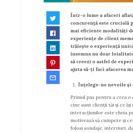
Într-o lume a afaceri afla
Twitter
concurență este crucială 
mai eficiente modalități d
Facebook
experiențe de client memor
trăiește o experiență unic
LinkedIn
însemna nu doar loialitate
să creezi o astfel de exper
Pinterest
ajuta să-ți faci afacerea m
Email
Înțelege-ne nevoile și 
Primul pas pentru a crea o 
cine sunt clienții tăi și ce î
interacțiunilor este cheia pen
motivează să cumpere și ce t
folosi sondaje, interviuri,