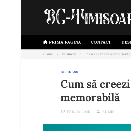
Skip
to
content
PRIMA PAGINĂ
CONTACT
DES
Home
Business
Cum să creezi o experiență
BUSINESS
Cum să creezi 
memorabilă
FEB. 26, 2025
ADMIN