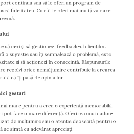
i suport continuu sau să le oferi un program de
ească fidelitatea. Cu cât le oferi mai multă valoare,
 revină.
ului
 să ceri și să gestionezi feedback-ul clienților.
eră o sugestie sau îți semnalează o problemă, este
ozitate și să acționezi în consecință. Răspunsurile
care rezolvi orice nemulțumire contribuie la crearea
rată că îți pasă de opinia lor.
ici gesturi
 sumă mare pentru a crea o experiență memorabilă.
ri pot face o mare diferență. Oferirea unui cadou-
izat de mulțumire sau o atenție deosebită pentru o
 să se simtă cu adevărat apreciați.