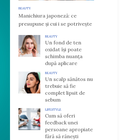
BEAUTY
Manichiura japoneză: ce
presupune și cui i se potrivește
BEAUTY
Un fond de ten
oxidat își poate
schimba nuanța
după aplicare
BEAUTY
Un scalp sănătos nu
trebuie să fie
complet lipsit de
sebum
LIFESTYLE
Cum să oferi
feedback unei
persoane apropiate
fără să rănești