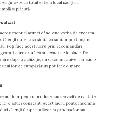
sigură-te că totul este la locul său și că
implă și plăcută.
onalizat
factor esențial atunci când vine vorba de crearea
 Clienții doresc să simtă că sunt importanți, nu
ău. Poți face acest lucru prin recomandări
gesturi care arată că știi exact ce le place. De
ire după o achiziție, un discount aniversar sau o
ricul lor de cumpărături pot face o mare
ă
tine nu doar pentru produse sau servicii de calitate,
re le-o aduci constant. Acest lucru poate însemna
 educi clienții despre utilizarea produselor sau