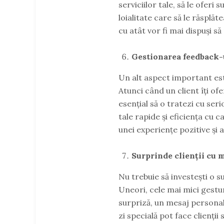
serviciilor tale, să le ofer
loialitate care să le răsplăt
cu atât vor fi mai dispuși să
Gestionarea feedback-
Un alt aspect important este
Atunci când un client îți of
esențial să o tratezi cu seri
tale rapide și eficiența cu 
unei experiențe pozitive și a
Surprinde clienții cu m
Nu trebuie să investești o
Uneori, cele mai mici gestu
surpriză, un mesaj personal
zi specială pot face clienții