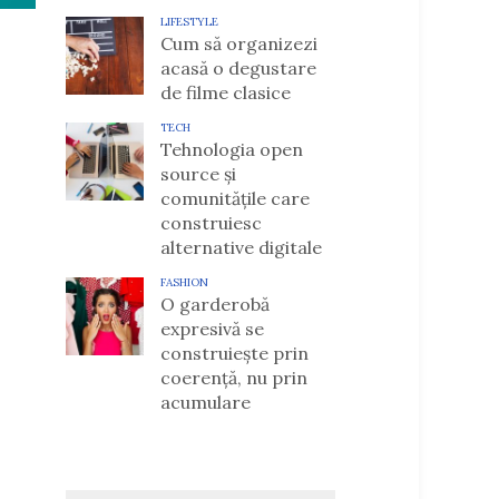
LIFESTYLE
Cum să organizezi
acasă o degustare
de filme clasice
TECH
Tehnologia open
source și
comunitățile care
construiesc
alternative digitale
FASHION
O garderobă
expresivă se
construiește prin
coerență, nu prin
acumulare