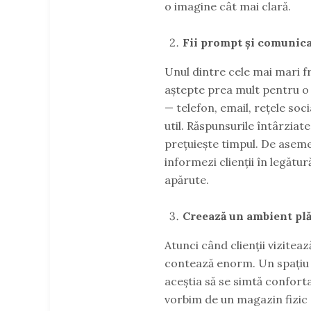
o imagine cât mai clară.
Fii prompt și comunica
Unul dintre cele mai mari fru
aștepte prea mult pentru o 
— telefon, email, rețele soc
util. Răspunsurile întârziat
prețuiește timpul. De asemene
informezi clienții în legătu
apărute.
Creează un ambient plă
Atunci când clienții vizitea
contează enorm. Un spațiu c
aceștia să se simtă confortab
vorbim de un magazin fizic s