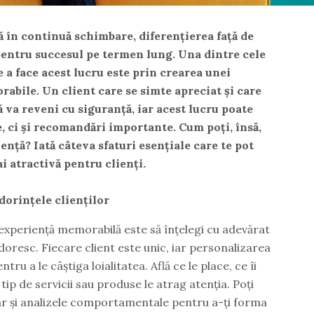
tă în continuă schimbare, diferențierea față de
pentru succesul pe termen lung. Una dintre cele
e a face acest lucru este prin crearea unei
abile. Un client care se simte apreciat și care
ă va reveni cu siguranță, iar acest lucru poate
, ci și recomandări importante. Cum poți, însă,
iență? Iată câteva sfaturi esențiale care te pot
ai atractivă pentru clienți.
dorințele clienților
experiență memorabilă este să înțelegi cu adevărat
și doresc. Fiecare client este unic, iar personalizarea
tru a le câștiga loialitatea. Află ce le place, ce îi
ip de servicii sau produse le atrag atenția. Poți
 dar și analizele comportamentale pentru a-ți forma