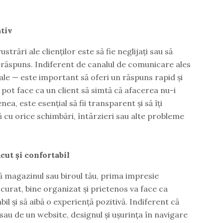
tiv
strări ale clienților este să fie neglijați sau să
răspuns. Indiferent de canalul de comunicare ales
iale — este important să oferi un răspuns rapid și
e pot face ca un client să simtă că afacerea nu-i
a, este esențial să fii transparent și să îți
ră cu orice schimbări, întârzieri sau alte probleme
cut și confortabil
ză magazinul sau biroul tău, prima impresie
urat, bine organizat și prietenos va face ca
il și să aibă o experiență pozitivă. Indiferent că
au de un website, designul și ușurința în navigare