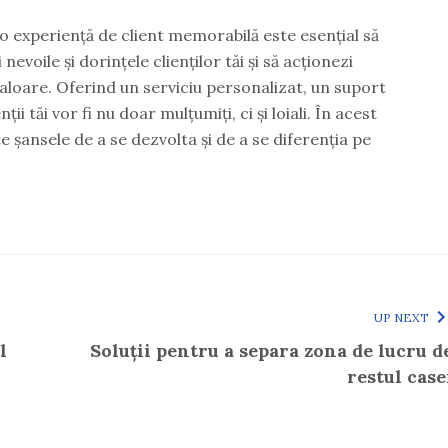
 o experiență de client memorabilă este esențial să
gi nevoile și dorințele clienților tăi și să acționezi
valoare. Oferind un serviciu personalizat, un suport
nții tăi vor fi nu doar mulțumiți, ci și loiali. În acest
e șansele de a se dezvolta și de a se diferenția pe
UP NEXT
l
Soluții pentru a separa zona de lucru d
restul case