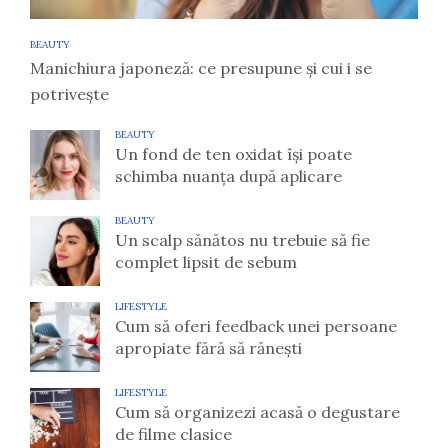
BEAUTY
Manichiura japoneză: ce presupune și cui i se
potrivește
BEAUTY
Un fond de ten oxidat își poate
schimba nuanța după aplicare
BEAUTY
Un scalp sănătos nu trebuie să fie
complet lipsit de sebum
LIFESTYLE
Cum să oferi feedback unei persoane
apropiate fără să rănești
LIFESTYLE
Cum să organizezi acasă o degustare
de filme clasice