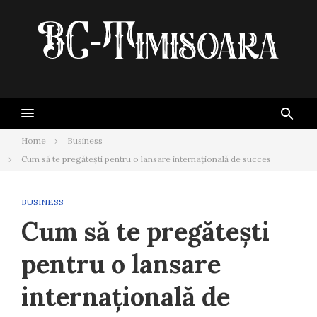
Skip
to
content
Home
Business
Cum să te pregătești pentru o lansare internațională de succes
BUSINESS
Cum să te pregătești
pentru o lansare
internațională de