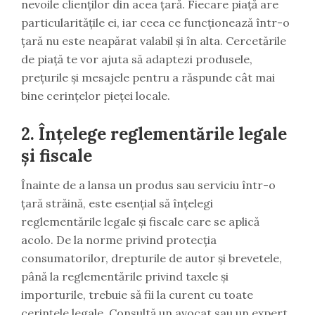
nevoile clienților din acea țară. Fiecare piață are
particularitățile ei, iar ceea ce funcționează într-o
țară nu este neapărat valabil și în alta. Cercetările
de piață te vor ajuta să adaptezi produsele,
prețurile și mesajele pentru a răspunde cât mai
bine cerințelor pieței locale.
2. Înțelege reglementările legale
și fiscale
Înainte de a lansa un produs sau serviciu într-o
țară străină, este esențial să înțelegi
reglementările legale și fiscale care se aplică
acolo. De la norme privind protecția
consumatorilor, drepturile de autor și brevetele,
până la reglementările privind taxele și
importurile, trebuie să fii la curent cu toate
cerințele legale. Consultă un avocat sau un expert