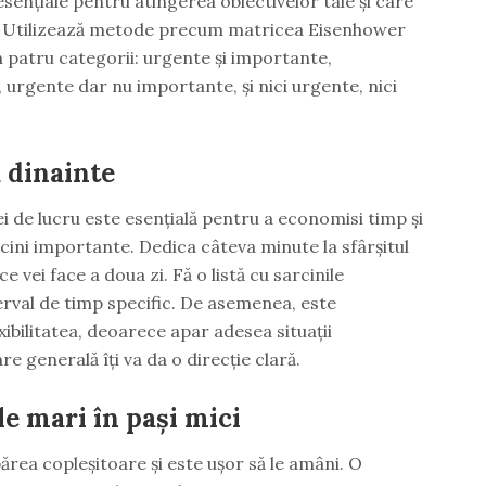
 esențiale pentru atingerea obiectivelor tale și care
. Utilizează metode precum matricea Eisenhower
n patru categorii: urgente și importante,
urgente dar nu importante, și nici urgente, nici
a dinainte
lei de lucru este esențială pentru a economisi timp și
rcini importante. Dedica câteva minute la sfârșitul
 ce vei face a doua zi. Fă o listă cu sarcinile
terval de timp specific. De asemenea, este
xibilitatea, deoarece apar adesea situații
e generală îți va da o direcție clară.
le mari în pași mici
ărea copleșitoare și este ușor să le amâni. O