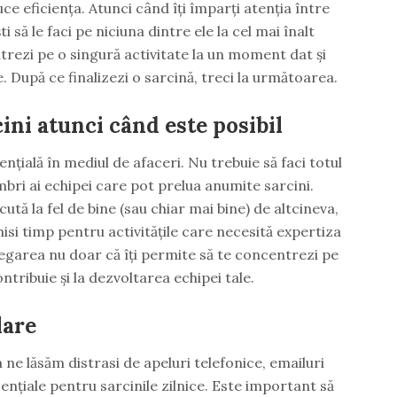
ce eficiența. Atunci când îți împarți atenția între
i să le faci pe niciuna dintre ele la cel mai înalt
trezi pe o singură activitate la un moment dat și
. După ce finalizezi o sarcină, treci la următoarea.
ini atunci când este posibil
ențială în mediul de afaceri. Nu trebuie să faci totul
bri ai echipei care pot prelua anumite sarcini.
cută la fel de bine (sau chiar mai bine) de altcineva,
isi timp pentru activitățile care necesită expertiza
legarea nu doar că îți permite să te concentrezi pe
ntribuie și la dezvoltarea echipei tale.
lare
 ne lăsăm distrasi de apeluri telefonice, emailuri
sențiale pentru sarcinile zilnice. Este important să