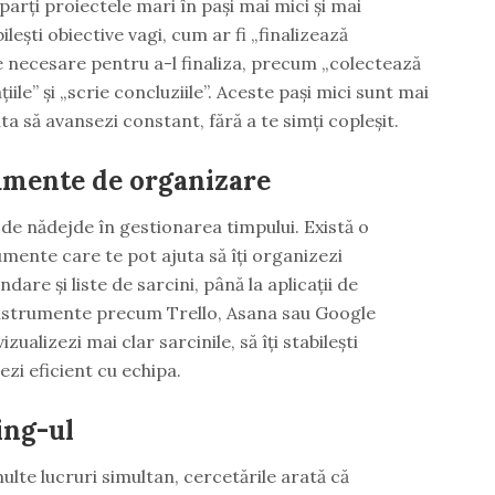
arți proiectele mari în pași mai mici și mai
abilești obiective vagi, cum ar fi „finalizează
le necesare pentru a-l finaliza, precum „colectează
iile” și „scrie concluziile”. Aceste pași mici sunt mai
uta să avansezi constant, fără a te simți copleșit.
rumente de organizare
 de nădejde în gestionarea timpului. Există o
rumente care te pot ajuta să îți organizezi
endare și liste de sarcini, până la aplicații de
Instrumente precum Trello, Asana sau Google
izualizezi mai clar sarcinile, să îți stabilești
ezi eficient cu echipa.
ing-ul
ulte lucruri simultan, cercetările arată că