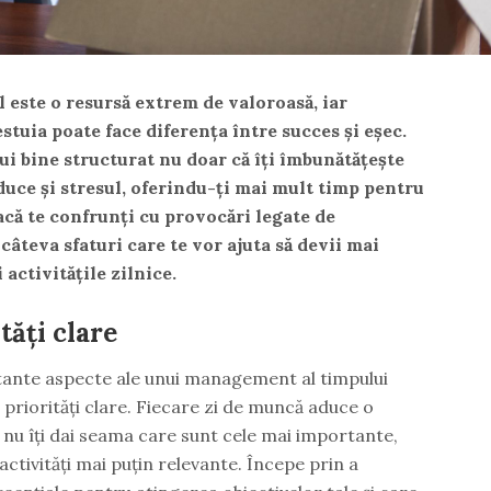
l este o resursă extrem de valoroasă, iar
stuia poate face diferența între succes și eșec.
 bine structurat nu doar că îți îmbunătățește
educe și stresul, oferindu-ți mai mult timp pentru
acă te confrunți cu provocări legate de
câteva sfaturi care te vor ajuta să devii mai
i activitățile zilnice.
ități clare
tante aspecte ale unui management al timpului
r priorități clare. Fiecare zi de muncă aduce o
ă nu îți dai seama care sunt cele mai importante,
activități mai puțin relevante. Începe prin a