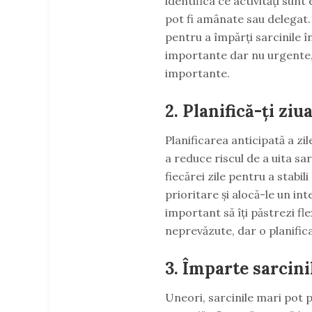
identifica ce activități sunt
pot fi amânate sau delegat
pentru a împărți sarcinile î
importante dar nu urgente, 
importante.
2. Planifică-ți ziu
Planificarea anticipată a zi
a reduce riscul de a uita sa
fiecărei zile pentru a stabili
prioritare și alocă-le un in
important să îți păstrezi fle
neprevăzute, dar o planificar
3. Împarte sarcini
Uneori, sarcinile mari pot p