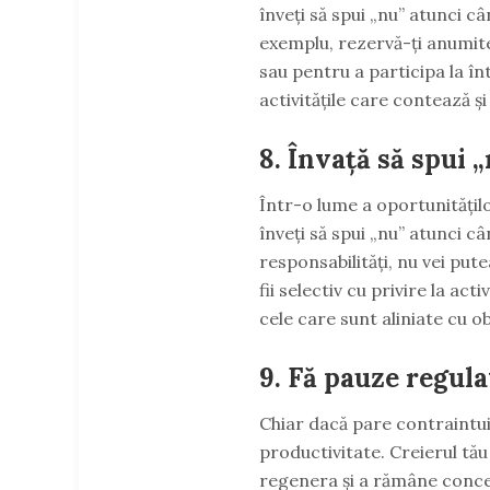
înveți să spui „nu” atunci câ
exemplu, rezervă-ți anumite
sau pentru a participa la înt
activitățile care contează și
8. Învață să spui 
Într-o lume a oportunitățil
înveți să spui „nu” atunci c
responsabilități, nu vei pute
fii selectiv cu privire la ac
cele care sunt aliniate cu ob
9. Fă pauze regula
Chiar dacă pare contraintui
productivitate. Creierul t
regenera și a rămâne concen