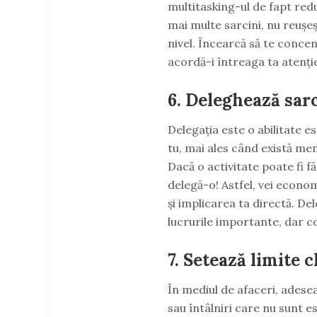
multitasking-ul de fapt redu
mai multe sarcini, nu reușeșt
nivel. Încearcă să te concen
acordă-i întreaga ta atenție
6. Deleghează sarc
Delegația este o abilitate es
tu, mai ales când există mem
Dacă o activitate poate fi fă
delegă-o! Astfel, vei econom
și implicarea ta directă. De
lucrurile importante, dar co
7. Setează limite c
În mediul de afaceri, adesea
sau întâlniri care nu sunt e