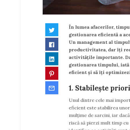
În lumea afacerilor, timpu
Twitter
gestionarea eficientă a ace
Un management al timpului
Facebook
productivitatea, dar îți r
activitățile importante. D
LinkedIn
gestionarea timpului, iată 
eficient și să îți optimizez
Pinterest
1. Stabilește prior
Email
Unul dintre cele mai impor
eficient este stabilirea uno
mulțime de sarcini, iar dac
riscă să pierzi mult timp cu 