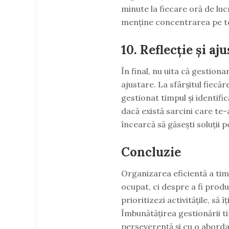
minute la fiecare oră de lucr
menține concentrarea pe t
10. Reflecție și aj
În final, nu uita că gestion
ajustare. La sfârșitul fiecă
gestionat timpul și identifi
dacă există sarcini care te-
încearcă să găsești soluții p
Concluzie
Organizarea eficientă a timp
ocupat, ci despre a fi produc
prioritizezi activitățile, să 
Îmbunătățirea gestionării t
perseverență și cu o abordar