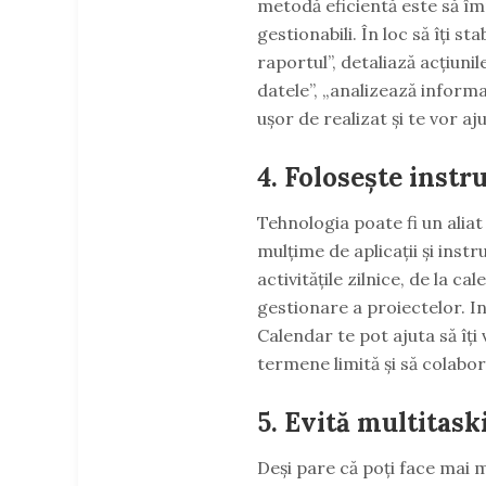
metodă eficientă este să împ
gestionabili. În loc să îți st
raportul”, detaliază acțiuni
datele”, „analizează informaț
ușor de realizat și te vor aj
4. Folosește inst
Tehnologia poate fi un aliat
mulțime de aplicații și inst
activitățile zilnice, de la cal
gestionare a proiectelor. 
Calendar te pot ajuta să îți v
termene limită și să colabor
5. Evită multitask
Deși pare că poți face mai m