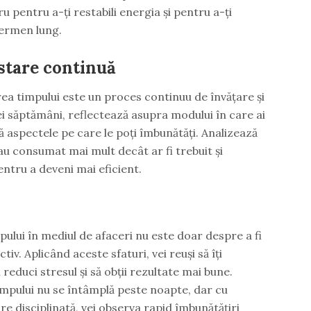
u pentru a-ți restabili energia și pentru a-ți
ermen lung.
ustare continuă
area timpului este un proces continuu de învățare și
rei săptămâni, reflectează asupra modului în care ai
că aspectele pe care le poți îmbunătăți. Analizează
au consumat mai mult decât ar fi trebuit și
entru a deveni mai eficient.
ului în mediul de afaceri nu este doar despre a fi
tiv. Aplicând aceste sfaturi, vei reuși să îți
îți reduci stresul și să obții rezultate mai bune.
impului nu se întâmplă peste noapte, dar cu
e disciplinată, vei observa rapid îmbunătățiri