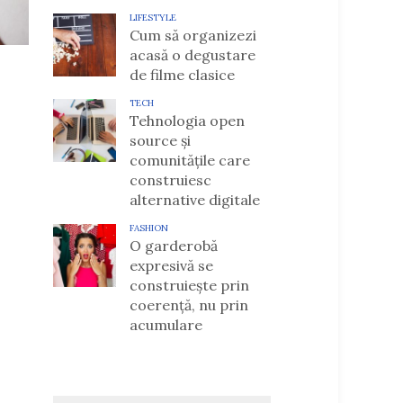
LIFESTYLE
Cum să organizezi
acasă o degustare
de filme clasice
TECH
Tehnologia open
source și
comunitățile care
construiesc
alternative digitale
FASHION
O garderobă
expresivă se
construiește prin
coerență, nu prin
acumulare