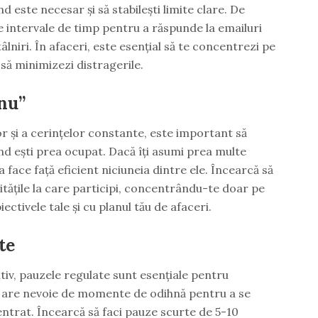
nd este necesar și să stabilești limite clare. De
 intervale de timp pentru a răspunde la emailuri
âlniri. În afaceri, este esențial să te concentrezi pe
 să minimizezi distragerile.
„nu”
or și a cerințelor constante, este important să
ând ești prea ocupat. Dacă îți asumi prea multe
a face față eficient niciuneia dintre ele. Încearcă să
tivitățile la care participi, concentrându-te doar pe
iectivele tale și cu planul tău de afaceri.
te
tiv, pauzele regulate sunt esențiale pentru
ău are nevoie de momente de odihnă pentru a se
trat. Încearcă să faci pauze scurte de 5-10