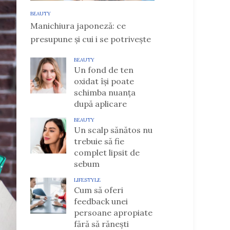
BEAUTY
Manichiura japoneză: ce
presupune și cui i se potrivește
BEAUTY
Un fond de ten
oxidat își poate
schimba nuanța
după aplicare
BEAUTY
Un scalp sănătos nu
trebuie să fie
complet lipsit de
sebum
LIFESTYLE
Cum să oferi
feedback unei
persoane apropiate
fără să rănești